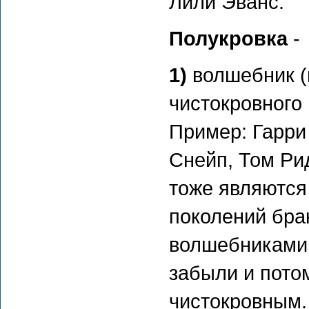
Лили Эванс.
Полукровка
-
1)
волшебник (
чистокровного
Пример: Гарри
Снейп, Том Ри
тоже являются
поколений бра
волшебниками,
забыли и пото
чистокровным.