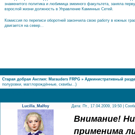
знаменитого политика и любимица змеиного факультета, заняла перв
взрослой жизни должность в Управление Каминных Сетей.
Комиссия по переписи оборотней закончила свою работу в южных гра
двигается на север...
1
Страница
1
из
1
Старая добрая Англия: Marauders FRPG
»
Административный разд
полуровки, магглорождённые, сквибы...)
Статус крови
Lucilla_Malfoy
Дата: Пт., 17.04.2009, 19:50 | Со
Внимание! Н
применима ли