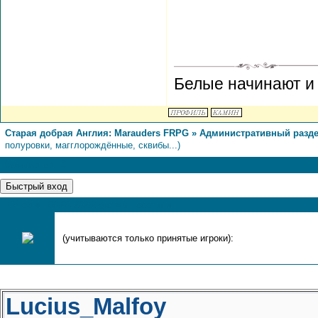
Белые начинают и
Старая добрая Англия: Marauders FRPG
»
Административный разд
полуровки, магглорождённые, сквибы...)
1
Страница
1
из
1
Сегодня, 08.08.2026, форум посетили
(учитываются только принятые игроки):