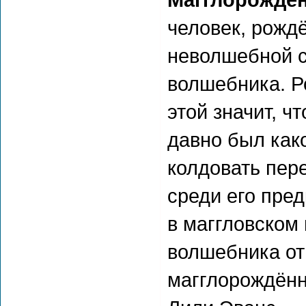
человек, рожд
неволшебной с
волшебника. Р
этой значит, ч
давно был како
колдовать пер
среди его пре
в маггловском
волшебника от
магглорождённ