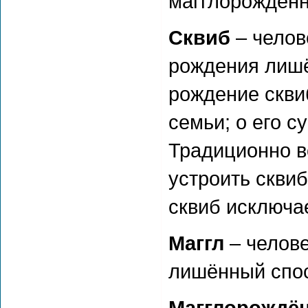
магглорождён
Сквиб
– челов
рождения лишё
рождение скви
семьи; о его 
Традиционно в
устроить сквиб
сквиб исключа
Маггл
– челове
лишённый спос
Магглорождё