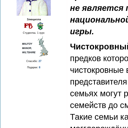
не является 
национальной
Злюцилла
игры.
Студентка. 1 курс
Чистокровны
предков которо
Спасибо:
27
чистокровные 
Подарки:
8
представителя
семьях могут 
семейств до с
Такие семьи к