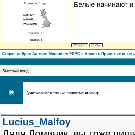
Белые начинают и
Студентка. 1 курс
Спасибо:
27
Подарки:
8
Старая добрая Англия: Marauders FRPG
»
Архив
»
Принятые анкет
1
Страница
1
из
1
Сегодня, 07.08.2026, форум посетили
(учитываются только принятые игроки):