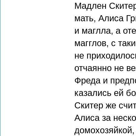
Мадлен Скитер
мать, Алиса Г
и маглла, а от
магглов, с так
не приходилос
отчаянно не ве
Фреда и предпо
казались ей б
Скитер же счи
Алиса за неск
домохозяйкой,