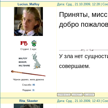
Lucius_Malfoy
Дата: Срд., 21.10.2009, 12:28 | С
Приняты, мисс
добро пожалов
Студент. 1 курс
У зла нет сущност
совершаем.
Чёрное дерево, жила дракона
Спасибо:
86
Подарки:
11
Rita_Skeeter
Дата: Срд., 21.10.2009, 12:43 | С