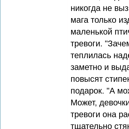
никогда не выз
мага только из
маленькой птич
тревоги. "Заче
теплилась над
заметно и выда
повысят стипе
подарок. "А м
Может, девочки
тревоги она р
тщательно стян