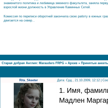
знаменитого политика и любимица змеиного факультета, заняла перв
взрослой жизни должность в Управление Каминных Сетей.
Комиссия по переписи оборотней закончила свою работу в южных гра
двигается на север...
1
Страница
1
из
1
Старая добрая Англия: Marauders FRPG
»
Архив
»
Принятые анкет
Мадлен Маргарет Скитер
Rita_Skeeter
Дата: Срд., 21.10.2009, 12:12 | С
1. Имя, фамил
Мадлен Маргар