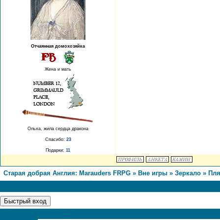
Отчаянная домохозяйка
Жена и мать
Ольха, жила сердца дракона
Спасибо:
23
Подарки:
11
Старая добрая Англия: Marauders FRPG
»
Вне игры
»
Зеркало
»
Пля
1
Страница
1
из
1
Сегодня, 07.08.2026, форум посетили