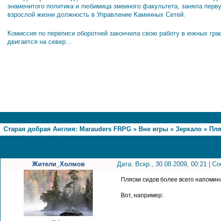
знаменитого политика и любимица змеиного факультета, заняла перв
взрослой жизни должность в Управление Каминных Сетей.
Комиссия по переписи оборотней закончила свою работу в южных гра
двигается на север...
1
Страница
1
из
1
Старая добрая Англия: Marauders FRPG
»
Вне игры
»
Зеркало
»
Пля
Пляски сидов
Жители_Холмов
Дата: Вскр., 30.08.2009, 00:21 | 
Пляски сидов более всего напомина
Вот, например: