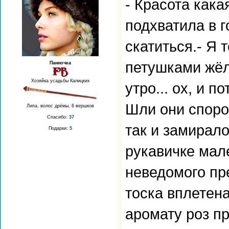
- Красота кака
подхватила в г
скатиться.- Я 
петушками жёл
Панночка
Хозяйка усадьбы Калицких
утро... ох, и 
Шли они споро
Липа, волос дрёмы, 6 вершков
Спасибо:
37
так и замирало
Подарки:
5
рукавичке мал
неведомого пр
тоска вплетена
аромату роз п