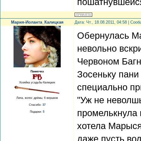
пошатнувшейся
Мария-Иоланта_Калицкая
Дата: Чт., 18.08.2011, 04:58 | Со
Обернулась Ма
невольно вскри
Червоном Багне
Зосеньку пани 
Панночка
Хозяйка усадьбы Калицких
специально п
"Уж не неволш
Липа, волос дрёмы, 6 вершков
Спасибо:
37
промелькнула 
Подарки:
5
хотела Марыся
даже пусть во