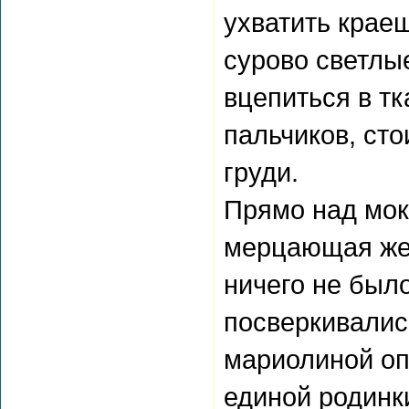
ухватить крае
сурово светлые
вцепиться в тк
пальчиков, сто
груди.
Прямо над мо
мерцающая жем
ничего не было
посверкивалис
мариолиной оп
единой родинк