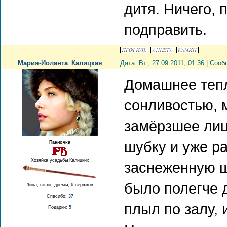
дитя. Ничего, 
подправить.
Мария-Иоланта_Калицкая
Дата: Вт., 27.09.2011, 01:36 | Со
Домашнее теп
сонливостью, 
замёрзшее лиц
шубку и уже р
Панночка
Хозяйка усадьбы Калицких
заснеженную ш
было полегче 
Липа, волос дрёмы, 6 вершков
Спасибо:
37
плыл по залу, 
Подарки:
5