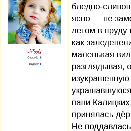
бледно-сливов
ясно — не заме
летом в пруду
как заледенели
маленькая вил
Спасибо:
8
разглядывая, 
Подарки:
1
изукрашенную 
украшавшуюся
пани Калицких
принялась дёрг
Не поддавлась