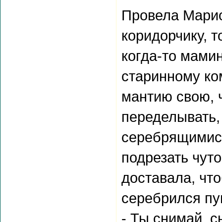
Провела Марио
коридорчику, т
когда-то мами
старинному ко
мантию свою, 
переделывать,
серебрящимися
подрезать чуто
доставала, чт
серебрился пу
- Ты снимай, с