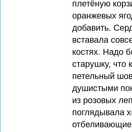
плетёную корз
оранжевых яго
добавить. Сер
вставала совсе
костях. Надо б
старушку, что
петельный шов
душистыми пон
из розовых ле
поглядывала х
отбеливающие 