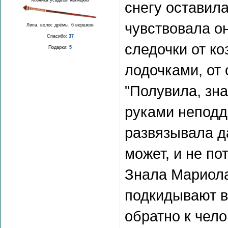
Хозяйка усадьбы Калицких
снегу оставила
чувствовала о
Липа, волос дрёмы, 6 вершков
Спасибо:
37
следочки от ко
Подарки:
5
лодочками, от 
"Полувила, зн
руками непод
развязывала да
может, и не по
Знала Мариола,
подкидывают в
обратно к чело