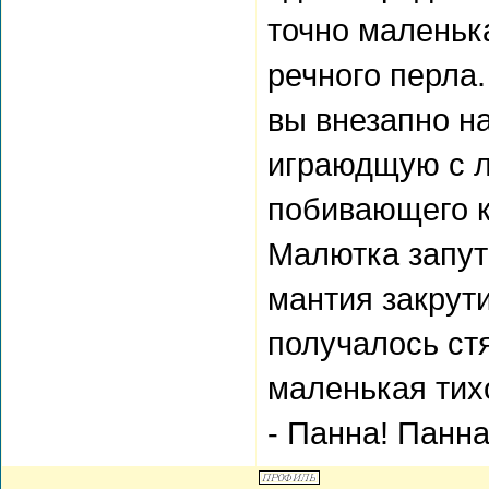
точно маленька
речного перла.
вы внезапно н
играюдщую с л
побивающего 
Малютка запут
мантия закрути
получалось ст
маленькая тих
- Панна! Панна