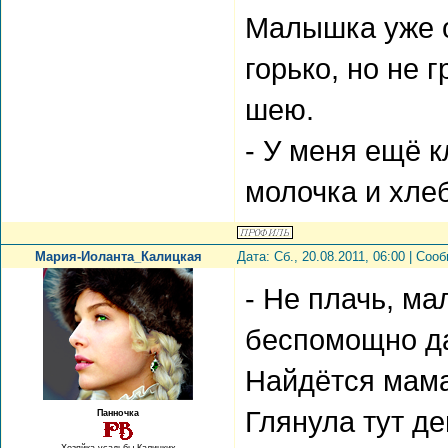
Малышка уже о
горько, но не 
шею.
- У меня ещё 
молочка и хлеб
Мария-Иоланта_Калицкая
Дата: Сб., 20.08.2011, 06:00 | Со
- Не плачь, ма
беспомощно да
Найдётся мама 
Глянула тут д
Панночка