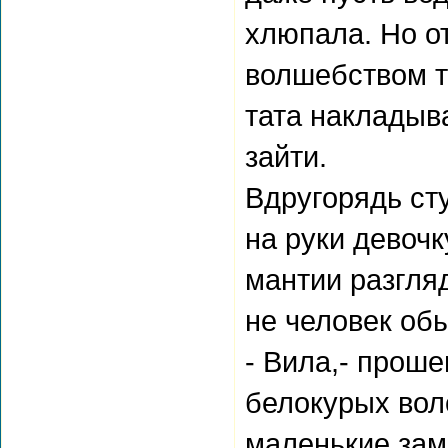
хлюпала. Но от
волшебством т
тата накладыва
зайти.
Вдругорядь ст
на руки девочк
мантии разгля
не человек об
- Вила,- проше
белокурых вол
маленькие зам