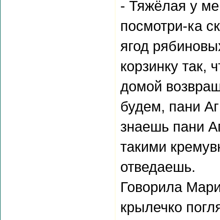
- Тяжёлая у м
посмотри-ка ск
ягод рябиновы
корзинку так, 
домой возвращ
будем, пани Аг
знаешь пани Аг
такими кремувк
отведаешь.
Говорила Мари
крылечко погл