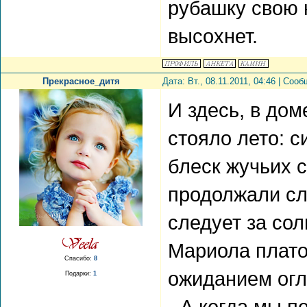
рубашку свою 
высохнет.
Прекрасное_дитя
Дата: Вт., 08.11.2011, 04:46 | Соо
И здесь, в дом
стояло лето: 
блеск жучьих 
продолжали сл
следует за сол
Мариола плато
Спасибо:
8
ожиданием огл
Подарки:
1
- А когда мы п