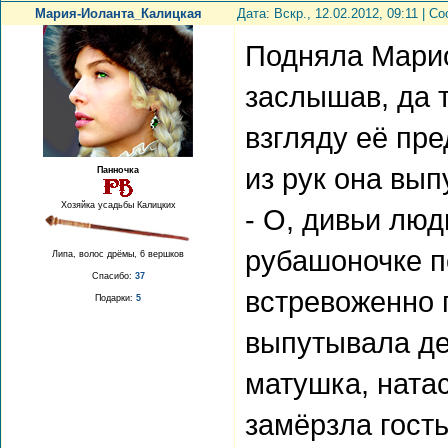
Мария-Иоланта_Калицкая
Дата: Вскр., 12.02.2012, 09:11 | 
Подняла Марио
заслышав, да т
взгляду её пр
из рук она вып
Панночка
Хозяйка усадьбы Калицких
- О, дивьи люд
рубашоночке п
Липа, волос дрёмы, 6 вершков
Спасибо:
37
встревоженно 
Подарки:
5
выпутывала де
матушка, натас
замёрзла гость