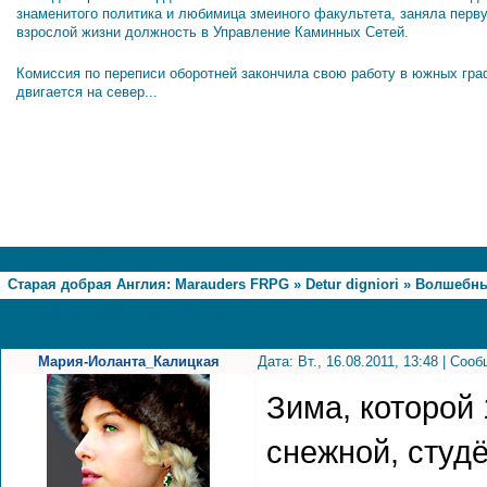
знаменитого политика и любимица змеиного факультета, заняла перв
взрослой жизни должность в Управление Каминных Сетей.
Комиссия по переписи оборотней закончила свою работу в южных гра
двигается на север...
1
Страница
1
из
1
Старая добрая Англия: Marauders FRPG
»
Detur digniori
»
Волшебны
В лесу Красного Болота
Мария-Иоланта_Калицкая
Дата: Вт., 16.08.2011, 13:48 | Со
Зима, которой
снежной, студ