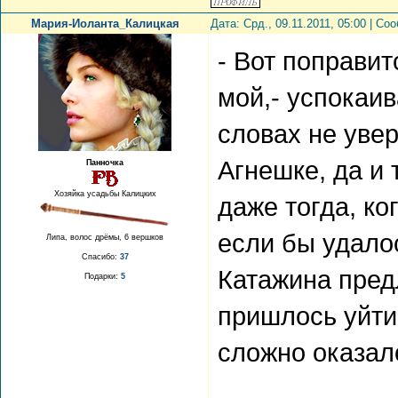
Мария-Иоланта_Калицкая
Дата: Срд., 09.11.2011, 05:00 | С
- Вот поправит
мой,- успокаив
словах не уве
Агнешке, да и
Панночка
Хозяйка усадьбы Калицких
даже тогда, ко
если бы удало
Липа, волос дрёмы, 6 вершков
Спасибо:
37
Катажина пред
Подарки:
5
пришлось уйти
сложно оказал