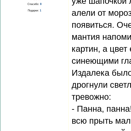
уже шапочкой 
Спасибо:
8
алели от мороз
Подарки:
1
появиться. Оч
мантия напоми
картин, а цве
синеющими гл
Издалека было
дрогнули светл
тревожно:
- Панна, панна
всю прыть мал