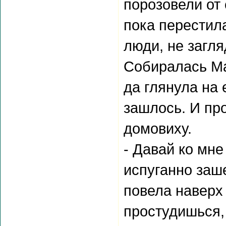
порозовели от
пока перестил
люди, не загля
Собиралась Ма
да глянула на
зашлось. И пр
домовиху.
- Давай ко мне
испуганно заш
повела наверх 
простудишься,