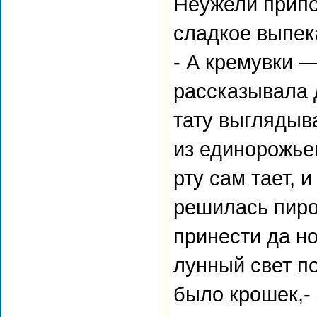
Неужели припо
сладкое выпек
- А кремувки —
рассказывала 
тату выглядыв
из единорожьег
рту сам тает, 
решилась пиро
принести да н
лунный свет п
было крошек,-