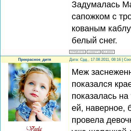
Задумалась Ма
сапожком с тр
кованым каблу
белый снег.
Прекрасное_дитя
Дата: Срд., 17.08.2011, 08:16 | С
Меж заснежен
показался крае
показалась на
ей, наверное, 
провела девоч