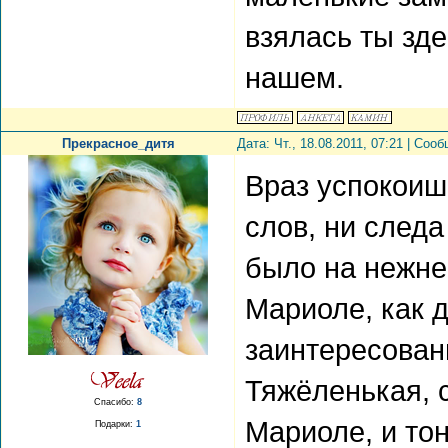
взялась ты зде
нашем.
Прекрасное_дитя
Дата: Чт., 18.08.2011, 07:21 | Со
Враз успокоиш
слов, ни след
было на нежне
Мариоле, как д
заинтересованн
Тяжёленькая, 
Спасибо:
8
Мариоле, и то
Подарки:
1