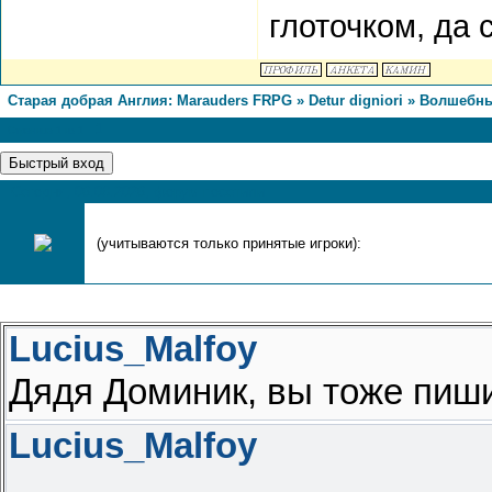
глоточком, да 
Старая добрая Англия: Marauders FRPG
»
Detur digniori
»
Волшебны
1
Страница
1
из
1
Сегодня, 06.08.2026, форум посетили
(учитываются только принятые игроки):