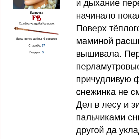
и дыхание пер
начинало пока
Панночка
Хозяйка усадьбы Калицких
Поверх тёплог
маминой расши
Липа, волос дрёмы, 6 вершков
Спасибо:
37
вышивала. Пер
Подарки:
5
перламутровы
причудливую ф
снежинка не с
Дел в лесу и 
пальчиками сн
другой да укл