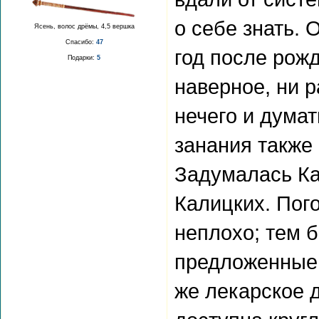
о себе знать.
Ясень, волос дрёмы, 4,5 вершка
Спасибо:
47
год после рожд
Подарки:
5
наверное, ни р
нечего и думат
занания также 
Задумалась Ка
Калицких. Пог
неплохо; тем б
предложенные 
же лекарское 