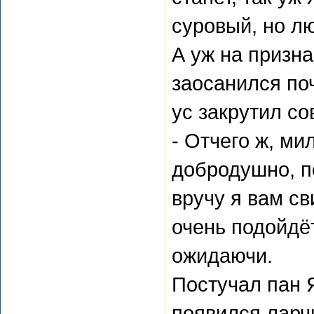
суровый, но л
А уж на призн
заосанился по
ус закрутил со
- Отчего ж, ми
добродушно, п
вручу я вам св
очень подойдё
ожидаючи.
Постучал пан 
появился ларчи