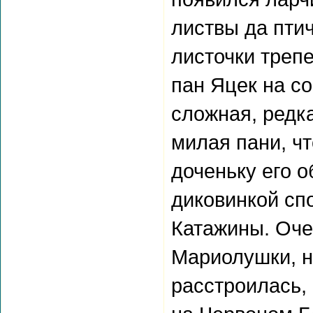
листвы да птич
листочки треп
пан Яцек на с
сложная, редка
милая пани, чт
доченьку его о
диковинкой сп
Катажины. Оче
Мариолушки, ни
расстроилась, 