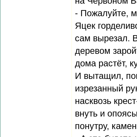
на Червоном Ба
- Пожалуйте, м
Яцек горделиво
сам вырезал. В
деревом заройт
дома растёт, к
И вытащил, по
изрезанный ру
насквозь крест
внуть и опояс
понутру, камен