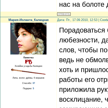
нас на болоте 
Мария-Иоланта_Калицкая
Дата: Пт., 17.09.2010, 12:53 | Со
Порадоваться 
любезности, да
слов, чтобы п
ведь не обмол
Панночка
Хозяйка усадьбы Калицких
хоть и пришлос
работы его отр
Липа, волос дрёмы, 6 вершков
Спасибо:
37
приложила рук
Подарки:
5
восклицание, ч