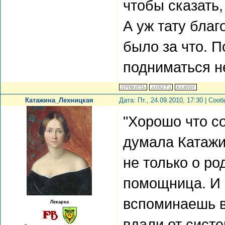
чтобы сказать,
А уж тату благ
было за что. П
подниматься не
Катажина_Лехницкая
Дата: Пт., 24.09.2010, 17:30 | Со
"Хорошо что с
думала Катажи
не только о ро
помощница. И 
вспоминаешь в
Лекарка
вдали от сист