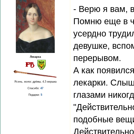
- Верю я вам, 
Помню еще в ч
усердно труди
девушке, вспо
перерывом.
Лекарка
А как появился
лекарки. Слыш
Ясень, волос дрёмы, 4,5 вершка
Спасибо:
47
глазами никогд
Подарки:
5
"Действительн
подобные вещи
Действительно