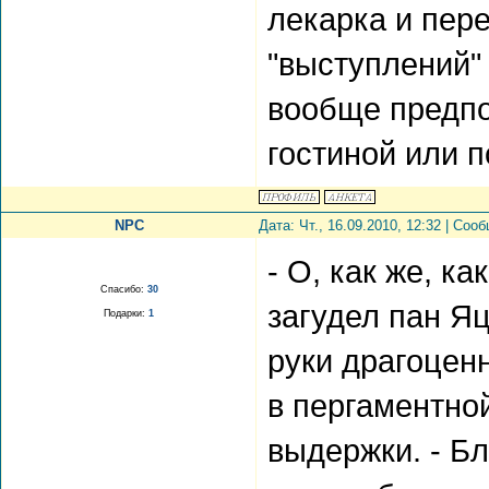
лекарка и пер
"выступлений" 
вообще предпо
гостиной или п
NPC
Дата: Чт., 16.09.2010, 12:32 | Со
- О, как же, ка
Спасибо:
30
загудел пан Яц
Подарки:
1
руки драгоцен
в пергаментно
выдержки. - Б