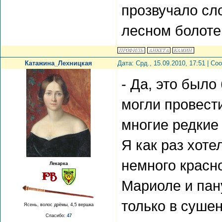
прозвучало сло
лесном болоте
Катажина_Лехницкая
Дата: Срд., 15.09.2010, 17:51 | С
- Да, это было
могли провест
многие редкие 
Я как раз хоте
немного красно
Лекарка
Мариоле и пану
только в суше
Ясень, волос дрёмы, 4,5 вершка
Спасибо:
47