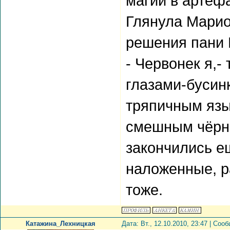
магии в артефа
Глянула Марио
решения пани К
- Червонек я,-
глазами-бусин
тряпичным яз
смешным чёрны
закончились е
наложенные, р
тоже.
Катажина_Лехницкая
Дата: Вт., 12.10.2010, 23:47 | Со