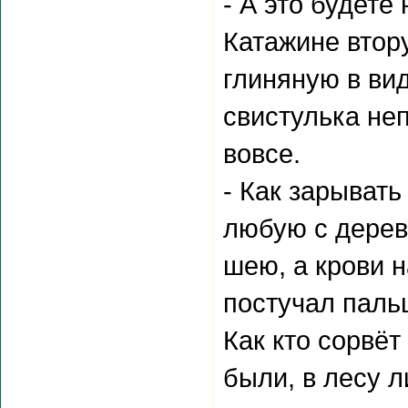
- А это будете
Катажине втор
глиняную в ви
свистулька не
вовсе.
- Как зарывать
любую с дерев
шею, а крови н
постучал пальц
Как кто сорвёт
были, в лесу л