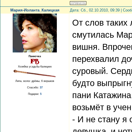
Мария-Иоланта_Калицкая
Дата: Сб., 02.10.2010, 09:39 | Со
От слов таких 
смутилась Мар
вишня. Впрочем
перехвалил до
Панночка
Хозяйка усадьбы Калицких
суровый. Серд
будто выпрыгну
Липа, волос дрёмы, 6 вершков
Спасибо:
37
пани Катажина,
Подарки:
5
возьмёт в уче
- И не стану я
девушка, и нот