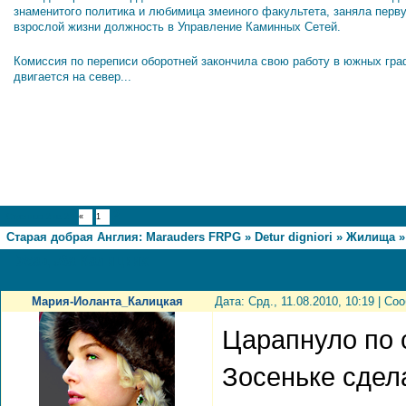
знаменитого политика и любимица змеиного факультета, заняла перв
взрослой жизни должность в Управление Каминных Сетей.
Комиссия по переписи оборотней закончила свою работу в южных гра
двигается на север...
2
Страница
2
из
2
«
1
Старая добрая Англия: Marauders FRPG
»
Detur digniori
»
Жилища
»
Усадьба Калицких
Мария-Иоланта_Калицкая
Дата: Срд., 11.08.2010, 10:19 | С
Царапнуло по 
Зосеньке сдел