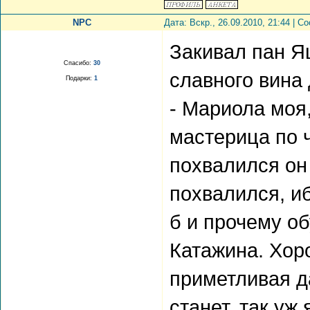
NPC
Дата: Вскр., 26.09.2010, 21:44 | 
Закивал пан Я
Спасибо:
30
славного вина
Подарки:
1
- Мариола моя,
мастерица по ч
похвалился он
похвалился, и
б и прочему о
Катажина. Хор
приметливая д
станет, так уж 