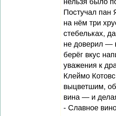
нельзя было п
Постучал пан Я
на нём три хру
стебельках, д
не доверил — в
берёг вкус нап
уважения к др
Клеймо Котовс
выцветшим, об
вина — и дела
- Славное вино