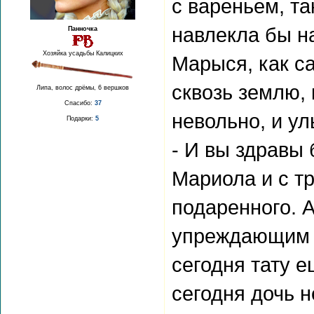
с вареньем, та
навлекла бы н
Панночка
Хозяйка усадьбы Калицких
Марыся, как с
сквозь землю,
Липа, волос дрёмы, 6 вершков
Спасибо:
37
невольно, и у
Подарки:
5
- И вы здравы 
Мариола и с т
подаренного. 
упреждающим в
сегодня тату 
сегодня дочь н