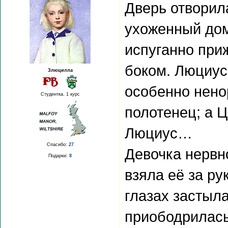
Дверь отворил
ухоженный дом
испуганно при
боком. Люциус,
Злюцилла
особенно нено
Студентка. 1 курс
полотенец; а 
Люциус…
Спасибо:
27
Девочка нервн
Подарки:
8
взяла её за ру
глазах застыла
приободрилась.