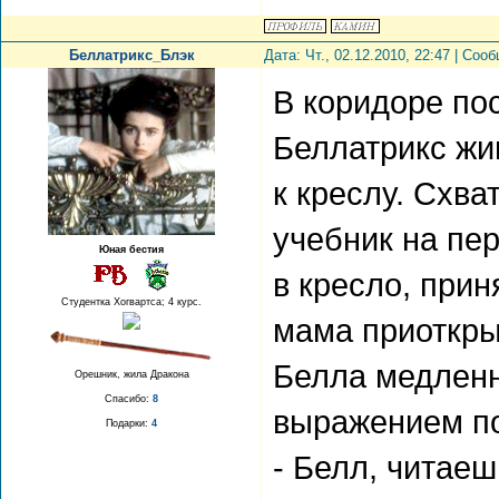
Беллатрикс_Блэк
Дата: Чт., 02.12.2010, 22:47 | Со
В коридоре по
Беллатрикс жи
к креслу. Схва
учебник на пе
Юная бестия
в кресло, при
Студентка Хогвартса; 4 курс.
мама приоткры
Белла медленн
Орешник, жила Дракона
Спасибо:
8
выражением по
Подарки:
4
- Белл, читаеш