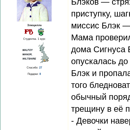
Блэков — стря
приступку, шаг
миссис Блэк —
Злюцилла
Мама проверил
Студентка. 1 курс
дома Сигнуса 
опускалась до 
Спасибо:
27
Блэк и пропала
Подарки:
8
того бледноват
обычный поряд
трещину в её 
- Девочки наве