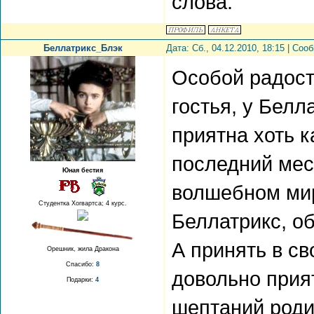
слова.
Беллатрикс_Блэк
Дата: Сб., 04.12.2010, 18:15 | Со
Особой радости
гостья, у Белл
приятна хоть к
последний мес
Юная бестия
волшебном мир
Студентка Хогвартса; 4 курс.
Беллатрикс, о
А принять в с
Орешник, жила Дракона
Спасибо:
8
довольно прия
Подарки:
4
шептаний роди