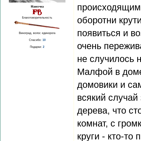
происходящим 
Мамочка
оборотни крут
Благотоворительность
появиться и во
Виноград, волос единорога
Спасибо:
10
очень пережив
Подарки:
2
не случилось 
Малфой в доме
домовики и са
всякий случай
дерева, что ст
комнат, с гром
круги - кто-то