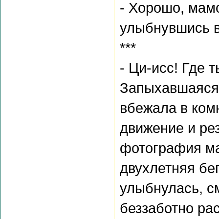
- Хорошо, мам
улыбнувшись в
***
- Ци-исс! Где 
Запыхавшаяся 
вбежала в ком
движение и рез
фотография ма
двухлетняя бег
улыбнулась, с
беззаботно ра