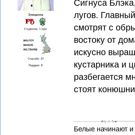
Сигнуса Блэка
лугов. Главный
Злюцилла
смотрят с обр
Студентка. 1 курс
востоку от дом
искусно выращ
Спасибо:
27
кустарника и ц
Подарки:
8
разбегается м
стоят конюшни
Белые начинают и