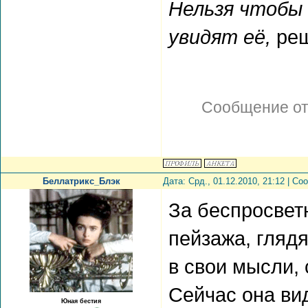
Нельзя чтобы 
увидят её,
реш
Сообщение о
Беллатрикс_Блэк
Дата: Срд., 01.12.2010, 21:12 | С
За беспросвет
пейзажа, гляд
в свои мысли, 
Сейчас она ви
Юная бестия