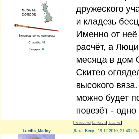
дружеского уча
и кладезь бес
Именно от неё 
Виноград, волос единорога
Спасибо:
40
расчёт, а Люц
Подарки:
6
месяца в дом 
Скитео оглядел
высокого вяза.
можно будет по
повезёт - одно
Lucilla_Malfoy
Дата: Вскр., 19.12.2010, 21:40 | 