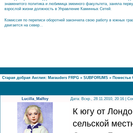
знаменитого политика и любимица змеиного факультета, заняла перв
взрослой жизни должность в Управление Каминных Сетей.
Комиссия по переписи оборотней закончила свою работу в южных гра
двигается на север...
1
Страница
1
из
1
Старая добрая Англия: Marauders FRPG
»
SUBFORUMS
»
Поместье 
Чаепитие
Lucilla_Malfoy
Дата: Вскр., 28.11.2010, 20:16 | 
К югу от Лондо
сельской мест