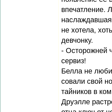
впечатление. Л
наслаждавшаяс
не хотела, хот
девчонку.
- Осторожней 
сервиз!
Белла не люби
совали свой н
тайников в ко
Друэлле растре
отца ключ от ч