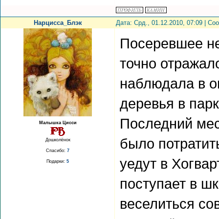
Нарцисса_Блэк
Дата: Срд., 01.12.2010, 07:09 | С
Посеревшее не
точно отражал
наблюдала в о
деревья в парк
Последний мес
Малышка Цисси
было потратить
Дошколёнок
Спасибо:
7
уедут в Хогвар
Подарки:
5
поступает в шк
веселиться со