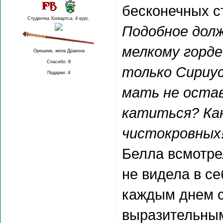
бесконечных с
Студентка Хогвартса; 4 курс.
Подобное долж
мелкому горде
Орешник, жила Дракона
Спасибо:
8
только Сириус
Подарки:
4
мать не остав
катиться? Ка
чистокровных!
Белла всмотре
не видела в се
каждым днем с
выразительны