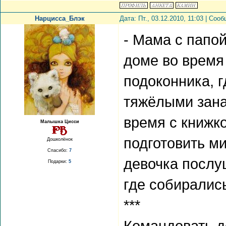
Нарцисса_Блэк
Дата: Пт., 03.12.2010, 11:03 | Со
- Мама с папой
доме во время 
подоконника, г
тяжёлыми зана
время с книжк
Малышка Цисси
подготовить м
Дошколёнок
Спасибо:
7
девочка послу
Подарки:
5
где собирались
***
Командовать 