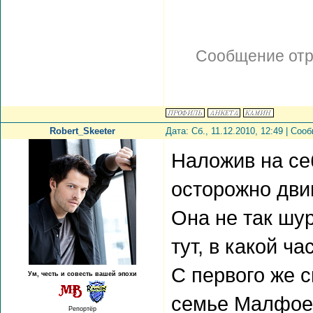
Сообщение от
Robert_Skeeter
Дата: Сб., 11.12.2010, 12:49 | Со
Наложив на се
осторожно дви
Она не так шур
тут, в какой 
С первого же 
Ум, честь и совесть вашей эпохи
семье Малфоев
Репортёр