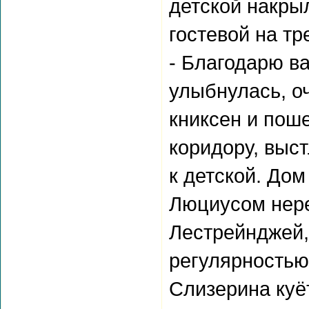
детской накрыл
гостевой на тр
- Благодарю ва
улыбнулась, о
книксен и поше
коридору, выс
к детской. Дом
Люциусом неред
Лестрейнджей, 
регулярностью
Слизерина куё