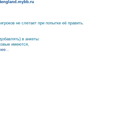
altengland.mybb.ru
гроков не слетает при попытке её править.
добавлять) в анкеты:
аковые имеются,
ее...