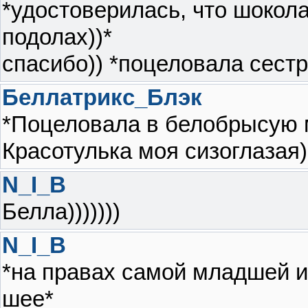
*удостоверилась, что шокол
подолах))*
спасибо)) *поцеловала сестр
Беллатрикс_Блэк
*Поцеловала в белобрысую 
Красотулька моя сизоглазая)
N_I_B
Белла)))))))
N_I_B
*на правах самой младшей и
шее*