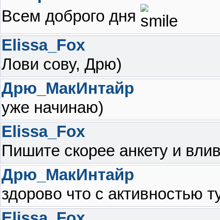
Всем доброго дня
Elissa_Fox
Лови сову, Дрю)
Дрю_МакИнтайр
уже начинаю)
Elissa_Fox
Пишите скорее анкету и влив
Дрю_МакИнтайр
здорово что с активностью т
Elissa_Fox