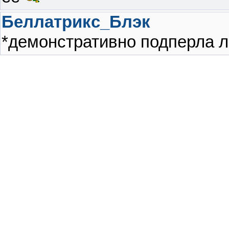
Беллатрикс_Блэк
*демонстративно подперла л