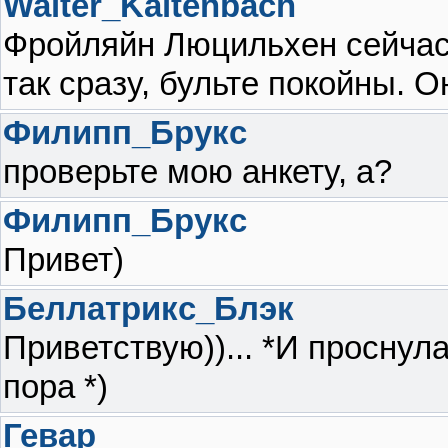
Walter_Kaltenbach
Фройляйн Люцильхен сейчас з
так сразу, бульте покойны. О
Филипп_Брукс
проверьте мою анкету, а?
Филипп_Брукс
Привет)
Беллатрикс_Блэк
Приветствую))... *И проснула
пора *)
Гевар