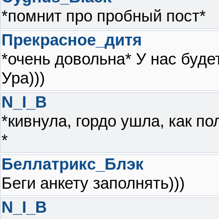
*помнит про пробный пост*
Прекрасное_дитя
*очень довольна* У нас буде
Ура)))
N_I_B
*кивнула, гордо ушла, как по
*
Беллатрикс_Блэк
Беги анкету заполнять)))
N_I_B