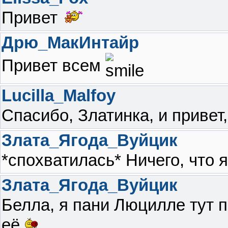
Привет
Дрю_МакИнтайр
Привет всем
Lucilla_Malfoy
Спасибо, Златинка, и привет
Злата_Ягода_Вуйцик
*спохватилась* Ничего, что 
Злата_Ягода_Вуйцик
Белла, я пани Люцилле тут п
её