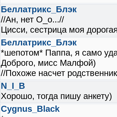
Беллатрикс_Блэк
//Ан, нет О_о...//
Цисси, сестрица моя дорогая)
Беллатрикс_Блэк
*шепотом* Паппа, я само уд
Доброго, мисс Малфой)
//Похоже насчет родственнико
N_I_B
Хорошо, тогда пишу анкету)
Cygnus_Black