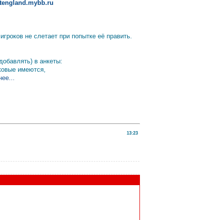
altengland.mybb.ru
гроков не слетает при попытке её править.
добавлять) в анкеты:
аковые имеются,
ее...
13:23