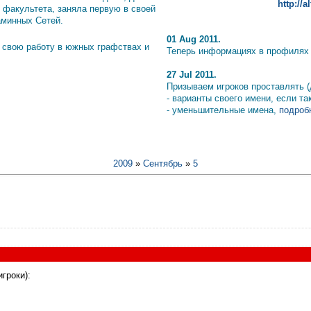
http://
 факультета, заняла первую в своей
аминных Сетей.
01 Aug 2011.
 свою работу в южных графствах и
Теперь информациях в профилях и
27 Jul 2011.
Призываем игроков проставлять (
- варианты своего имени, если т
- уменьшительные имена,
подробн
2009
»
Сентябрь
»
5
гроки):