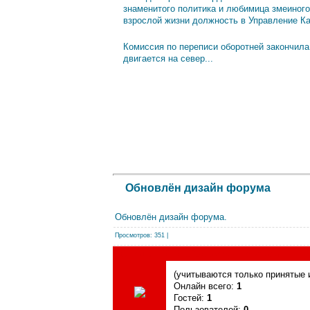
знаменитого политика и любимица змеиного
взрослой жизни должность в Управление К
Комиссия по переписи оборотней закончила
двигается на север...
Обновлён дизайн форума
Обновлён дизайн форума.
Просмотров
: 351 |
Сегодня, 08.08.2026, форум посетили
(учитываются только принятые и
Онлайн всего:
1
Гостей:
1
Пользователей:
0