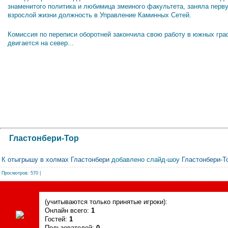
знаменитого политика и любимица змеиного факультета, заняла перв
взрослой жизни должность в Управление Каминных Сетей.
Комиссия по переписи оборотней закончила свою работу в южных гра
двигается на север...
Гластонбери-Тор
К
отыгрышу в холмах Гластонбери
добавлено слайд-шоу
Гластонбери-Т
Просмотров
: 570 |
Сегодня, 08.08.2026, форум посетили
(учитываются только принятые игроки):
Онлайн всего:
1
Гостей:
1
Пользователей:
0