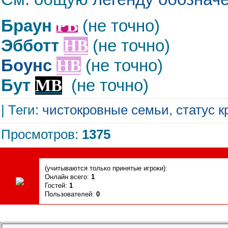
Браун
PB
(не точно)
Эбботт
HB
(не точно)
Боунс
HB
(не точно)
Бут
MB
(не точно)
|
Теги
:
чистокровные семьи
,
статус к
Просмотров
:
1375
Сегодня, 08.08.2026, форум посетили
(учитываются только принятые игроки):
Онлайн всего:
1
Гостей:
1
Пользователей:
0