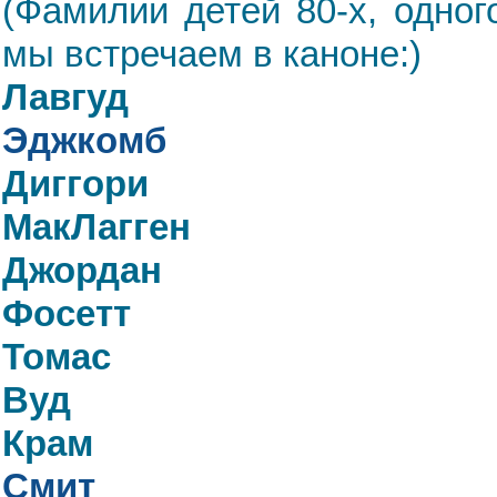
(Фамилии детей 80-х, одно
мы встречаем в каноне:)
Лавгуд
Эджкомб
Диггори
МакЛагген
Джордан
Фосетт
Томас
Вуд
Крам
Смит