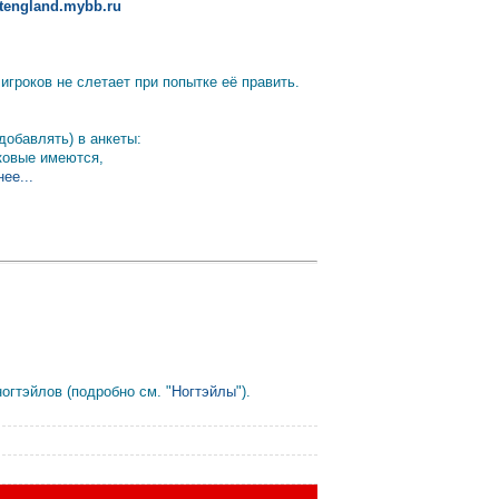
altengland.mybb.ru
гроков не слетает при попытке её править.
добавлять) в анкеты:
аковые имеются,
ее...
гтэйлов (подробно см. "
Ногтэйлы
").