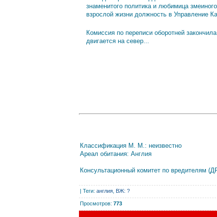
знаменитого политика и любимица змеиного
взрослой жизни должность в Управление К
Комиссия по переписи оборотней закончила
двигается на север...
Классификация М. М.: неизвестно
Ареал обитания: Англия
Консультационный комитет по вредителям (Д
|
Теги
:
англия
,
ВЖ: ?
Просмотров
:
773
Сегодня, 06.08.2026, форум посетили