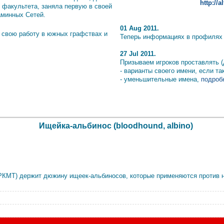
http://
 факультета, заняла первую в своей
аминных Сетей.
01 Aug 2011.
 свою работу в южных графствах и
Теперь информациях в профилях и
27 Jul 2011.
Призываем игроков проставлять (
- варианты своего имени, если т
- уменьшительные имена,
подробн
Ищейка-альбинос (bloodhound, albino)
РКМТ) держит дюжину ищеек-альбиносов, которые применяются против но