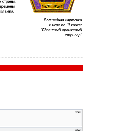
е страны,
перемены
рклампа.
Волшебная карточка
к игре по III книге:
"Ядовитый оранжевый
стрилер"