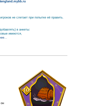
altengland.mybb.ru
гроков не слетает при попытке её править.
добавлять) в анкеты:
аковые имеются,
ее...
 он