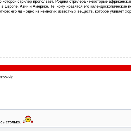
о которой стрилер проползает. Родина стрилера - некоторые африкански
в Европе, Азии и Америке. Те, кому нравятся его калейдоскопические 
тное; его яд - одно из немногих известных веществ, которое убивает хо
гроки):