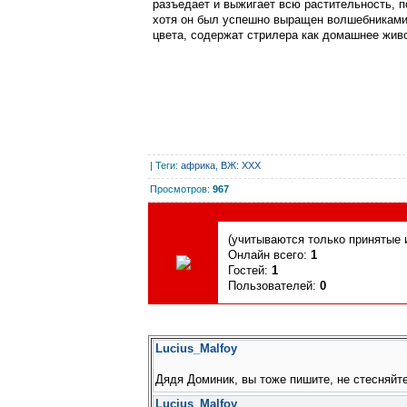
разъедает и выжигает всю растительность, п
хотя он был успешно выращен волшебниками 
цвета, содержат стрилера как домашнее живо
|
Теги
:
африка
,
ВЖ: XXX
Просмотров
:
967
Сегодня, 08.08.2026, форум посетили
(учитываются только принятые и
Онлайн всего:
1
Гостей:
1
Пользователей:
0