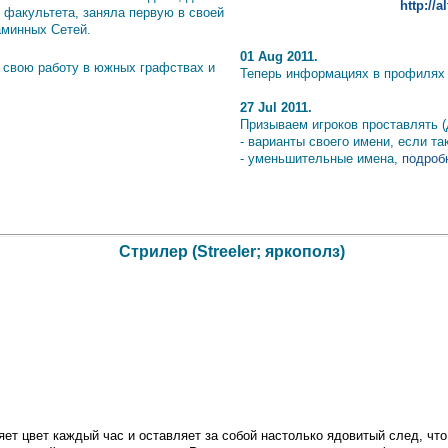
http://
 факультета, заняла первую в своей
аминных Сетей.
01 Aug 2011.
 свою работу в южных графствах и
Теперь информациях в профилях и
27 Jul 2011.
Призываем игроков проставлять (
- варианты своего имени, если т
- уменьшительные имена,
подробн
Стрилер (Streeler; яркополз)
няет цвет каждый час и оставляет за собой настолько ядовитый след, что