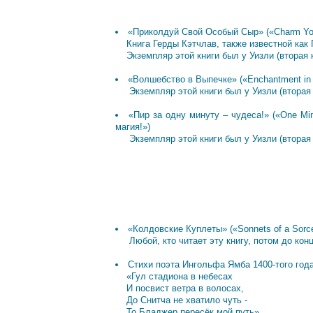
«Приколдуй Свой Особый Сыр» («Charm You
Книга Герды Кэтчлав, также известной как 
Экземпляр этой книги был у Уизли (вторая к
«Волшебство в Выпечке» («Enchantment in
Экземпляр этой книги был у Уизли (вторая 
«Пир за одну минуту – чудеса!» («One Min
магия!»)
Экземпляр этой книги был у Уизли (вторая 
«Колдовские Куплеты» («Sonnets of a Sorc
Любой, кто читает эту книгу, потом до конц
Стихи поэта Ингольфа Ямба 1400-того года
«Гул стадиона в небесах
И посвист ветра в волосах,
До Снитча не хватило чуть -
То Бладжер пересёк мой путь».