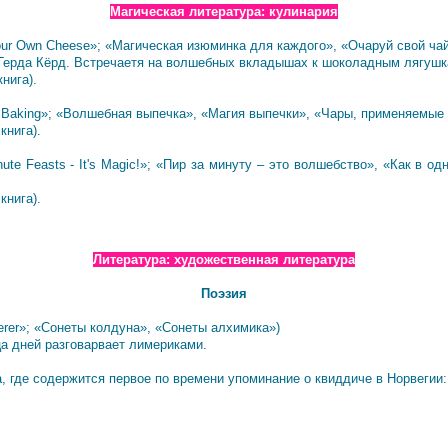
Магическая литература: кулинария
r Own Cheese»; «Магическая изюминка для каждого», «Очаруй свой чай
Герда Кёрд. Встречаетя на волшебных вкладышах к шоколадным лягушк
нига).
 Baking»; «Волшебная выпечка», «Магия выпечки», «Чары, применяемые 
книга).
ute Feasts - It's Magic!»; «Пир за минуту – это волшебство», «Как в о
книга).
Литература: художественная литература
Поэзия
erer»; «Сонеты колдуна», «Сонеты алхимика»)
а дней разговарвает лимериками.
, где содержится первое по времени упоминание о квиддиче в Норвегии: