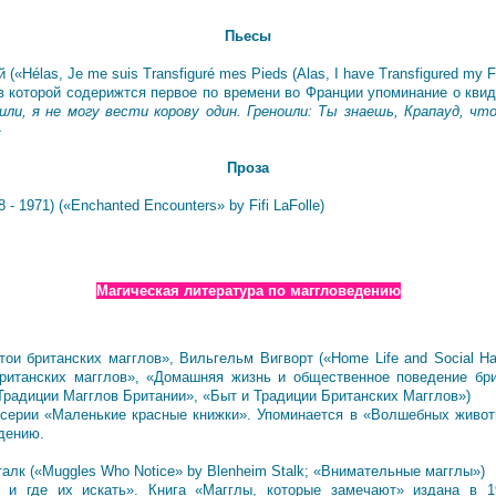
Пьесы
«Hélas, Je me suis Transfiguré mes Pieds (Alas, I have Transfigured my Fe
 которой содерижтся первое по времени во Франции упоминание о кви
оили, я не могу вести корову один. Греноили: Ты знаешь, Крапауд, 
»
Проза
1971) («Enchanted Encounters» by Fifi LaFolle)
Магическая литература по маггловедению
и британских магглов», Вильгельм Вигворт («Home Life and Social Habit
итанских магглов», «Домашняя жизнь и общественное поведение бри
радиции Магглов Британии», «Быт и Традиции Британских Магглов»)
ерии «Маленькие красные книжки». Упоминается в «Волшебных животн
дению.
алк («Muggles Who Notice» by Blenheim Stalk; «Внимательные магглы»)
де их искать». Книга «Магглы, которые замечают» издана в 1972