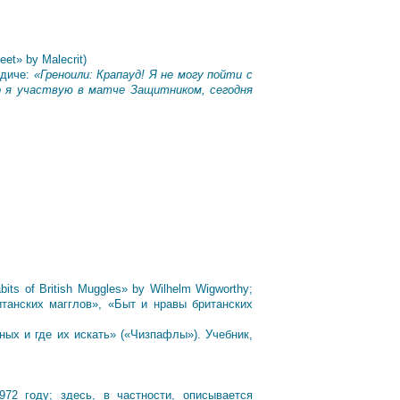
et» by Malecrit)
ддиче:
«Греноили: Крапауд! Я не могу пойти с
что я участвую в матче Защитником, сегодня
s of British Muggles» by Wilhelm Wigworthy;
танских магглов», «Быт и нравы британских
ых и где их искать» («Чизпафлы»). Учебник,
 году; здесь, в частности, описывается