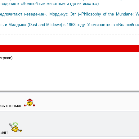
Введение к «Волшебным животным и где их искать»)
почитают неведение», Мордикус Эгг («Philosophy of the Mundane: Wh
и Милдью» (Dust and Mildewe) в 1963 году. Упоминается в «Волшебных 
гроки):