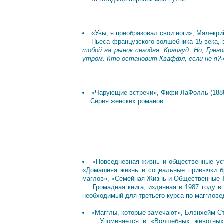
«Увы, я преобразовал свои ноги», Малекрий (
Пьеса французского волшебника 15 века, в
тобой на рынок сегодня. Крапауд: Но, Грен
утром. Кто остановит Кваффл, если не я?
«Чарующие встречи», Фифи ЛаФолль (1888 - 
Серия женских романов
«Повседневная жизнь и общественные усто
«Домашняя жизнь и социальные привычки бр
маглов», «Семейная Жизнь и Общественные Т
Громадная книга, изданная в 1987 году в с
необходимый для третьего курса по магглове
«Магглы, которые замечают», Блэнхейм Ст
Упоминается в «Волшебных животных и г