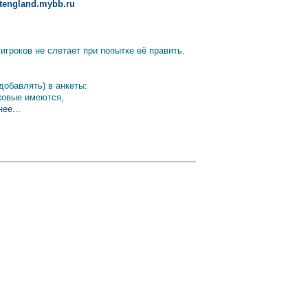
altengland.mybb.ru
гроков не слетает при попытке её править.
добавлять) в анкеты:
аковые имеются,
ее...