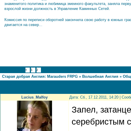
знаменитого политика и любимица змеиного факультета, заняла перв
взрослой жизни должность в Управление Каминных Сетей.
Комиссия по переписи оборотней закончила свою работу в южных гра
двигается на север...
3
Страница
3
из
3
«
1
2
Старая добрая Англия: Marauders FRPG
»
Волшебная Англия
»
Общ
Зелёные холмы сидов
Lucius_Malfoy
Дата: Сб., 17.12.2011, 14:20 | Со
Запел, затанц
серебристым с