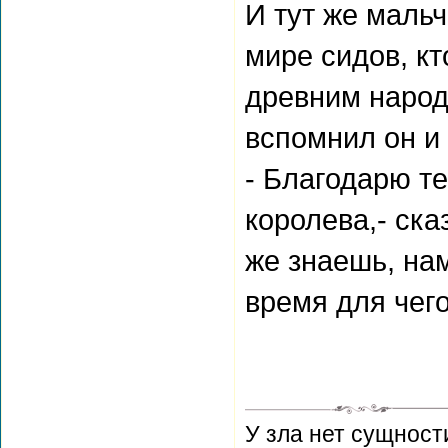
И тут же мальч
мире сидов, к
древним народо
вспомнил он и 
- Благодарю т
королева,- ска
же знаешь, нам
время для чег
У зла нет сущност