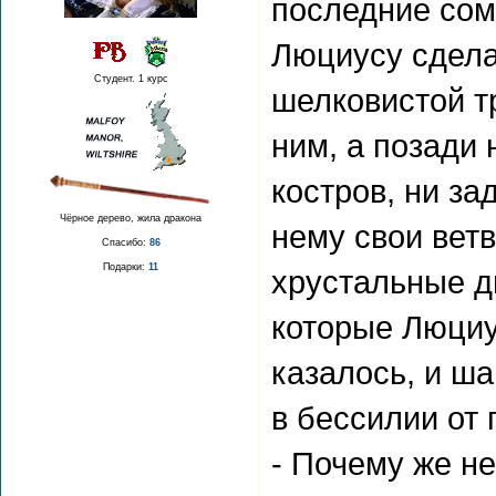
последние сом
Люциусу сделат
Студент. 1 курс
шелковистой т
ним, а позади 
костров, ни за
Чёрное дерево, жила дракона
нему свои вет
Спасибо:
86
Подарки:
11
хрустальные д
которые Люциус
казалось, и ш
в бессилии от 
- Почему же не