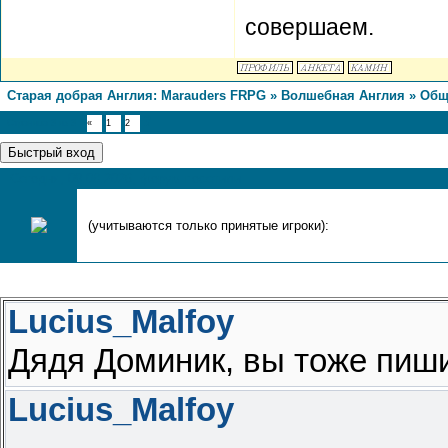
совершаем.
Старая добрая Англия: Marauders FRPG
»
Волшебная Англия
»
Общ
3
Страница
3
из
3
«
1
2
Сегодня, 09.08.2026, форум посетили
(учитываются только принятые игроки):