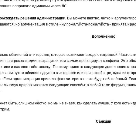
ения в свою принятую анкету путём добавления новых постов в темку своей 
ования поправок с админами через ЛС.
 обсуждать решения администрации.
Вы можете внятно, чётко и аргументиро
шаются, но аргументация в стиле «ну пожалуйста-пожалуйста» принята к ра
Дополнение:
льно обвинений в читерстве, которые возникают в ходе отыгрышей. Часто э
ия на игроков и администрацию и тем самым провоцируют конфликт. Это обв
ективе и накаляет обстановку. Поэтому принято следующее дополнение к прави
льным путём обвиняет другого в читерстве или нечестной игре, одна из ст
. Если администрация приняла факт читерства – это будет обвинённый. Есл
альному» приравниваются следующие способы: в любой теме форума, включая
.
ожет быть, слишком жёстко, но мы не знаем, как сделать лучше. У кого есть ид
трим.
Санкции