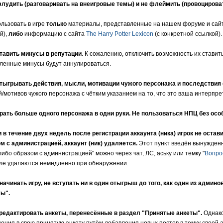
лудить (разговаривать на внеигровые темы) и не флеймить (провоцирова
ользовать в игре
только
материалы, представленные на нашем форуме и сай
й),
либо
информацию с сайта
The Harry Potter Lexicon
(с конкретной ссылкой).
тавить минусы в репутации
. К сожалению, отключить возможность их ставит
ленные минусы будут аннулироваться.
тыгрывать действия, мысли, мотивации чужого персонажа и последствия 
/мотивов чужого персонажа с чётким указанием на то, что это ваша интерпре
рать больше одного персонажа в одни руки. Не пользоваться НПЦ без ос
 в течение двух недель после регистрации аккаунта (ника) игрок не остав
м с администрацией, аккаунт (ник) удаляется.
Этот пункт введён вынужденн
либо образом с администрацией" можно через чат, ЛС, аську или темку "
Вопро
е удаляются немедленно при обнаружении.
начинать игру, не вступать ни в один отыгрыш до того, как один из админ
ы".
редактировать анкеты, перенесённые в раздел "Принятые анкеты".
Однако