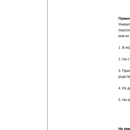
Приме
Уникал
персон
ком не
1. В и
2. На 
3. При
родстве
4. Их 
5. На 
Не пр