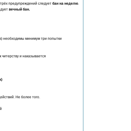
 трёх предупреждений следует
бан на неделю
.
едует
вечный бан.
ков) необходимы минимум три попытки
 читерству и наказывается
к)
ействий. Не более того.
й