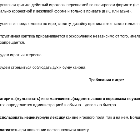
уктивная критика действий игроков и персонажей во внеигровом формате (не
ально корректной и вежливой форме и только в привате (в ЛС или аське).
уктивные предложения по игре, сюжету, дизайну принимаются также только в
труктивная критика приравнивается к оскорблению независимо от того, имела
 запрещается.
 будем играть интересно.
ы будем стремиться соблюдать дух и букву канона.
Требования к игре:
итерить (жульничать) и не манчкинить (наделять своего персонажа неуя
тва определяется администрацией и обычно – довольно быстро.
спользовать нецензурную лексику
как вне игрового поля, так и на нём. Во
лагиатить
при написании постов, включая анкету.