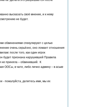
анкеты. Делать это разрешается после
ванно высказать своё мнение, и к нему
ссмотрению не будет.
тими обвинениями спекулируют с целью
инение очень серьёзно, оно ломает отношения
лам: после того, как один игрок
орон будет признана нарушившей Правила
и не приняла – обвинивший. К
 ООСы, в чате, либо лично админу – в аське
еи - пожалуйста, делитесь ими, мы их