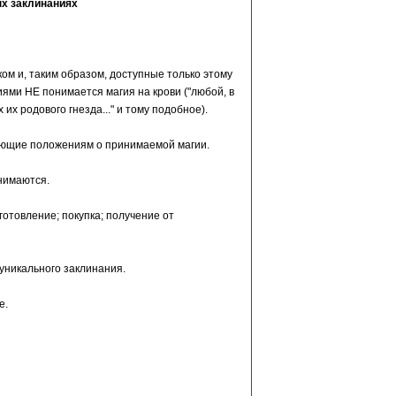
х заклинаниях
ом и, таким образом, доступные только этому
ями НЕ понимается магия на крови ("любой, в
 их родового гнезда..." и тому подобное).
ующие положениям о принимаемой магии.
нимаются.
отовление; покупка; получение от
уникального заклинания.
е.