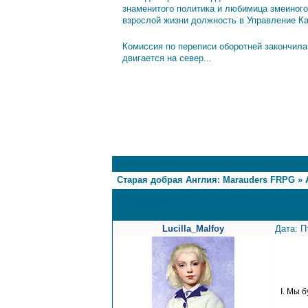
знаменитого политика и любимица змеиного
взрослой жизни должность в Управление К
Комиссия по переписи оборотней закончила
двигается на север...
1
Страница
1
из
1
Старая добрая Англия: Marauders FRPG
»
Правила
Lucilla_Malfoy
Дата: П
I. Мы 