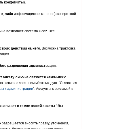
ть конфликты).
те,
либо
информацию из канона (с конкретной
ь не позволяет система Ucoz. Все
своих действий на него
. Возможна трактовка
тация.
обого разрешения администрации.
ит анкету либо не свяжется каким-либо
о в связи с засильем мёртвых душ. "Связаться
сы к администрации
". Аккаунты с рекламой в
ов напишет в темке вашей анкеты "Вы
 разрешается вносить правку, уточнения,