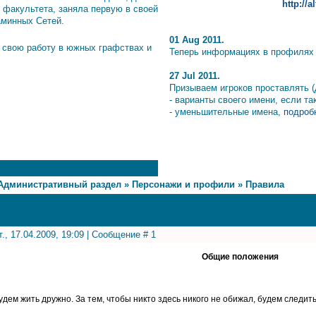
http://
 факультета, заняла первую в своей
аминных Сетей.
01 Aug 2011.
 свою работу в южных графствах и
Теперь информациях в профилях и
27 Jul 2011.
Призываем игроков проставлять (
- варианты своего имени, если т
- уменьшительные имена,
подробн
Административный раздел
»
Персонажи и профили
»
Правила
т., 17.04.2009, 19:09 | Сообщение #
1
Общие положения
будем жить дружно. За тем, чтобы никто здесь никого не обижал, будем след