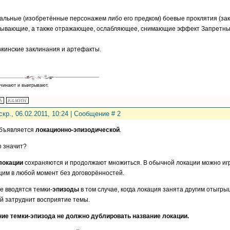
кальные (изобретённые персонажем либо его предком) боевые проклятия (зак
ывающие, а также отражающее, ослабляющее, снимающие эффект Запретны
чкинские заклинания и артефакты.
чинают и выигрывают.
скр., 06.02.2011, 10:24 | Сообщение #
2
бъявляется
локационно-эпизодической
.
о значит?
локации
сохраняются и продолжают множиться. В обычной локации можно игр
им в любой момент без договорённостей.
же вводятся темки-
эпизоды
в том случае, когда локация занята другим отыгр
й затруднит восприятие темы.
ие темки-эпизода не должно дублировать название локации.