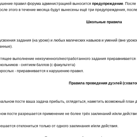
рушение правил форума администрацией выносится
предупреждение
. После
осле этого в течение месяца будут вынесены ещё три предупреждения, посл
Школьные правила
 усвоения задания (на уроке) и любых магических навыков и умений (вне уро
анные).
стящее выполнение неизученного/неотработанного задания приравнивается к
школьников - снятием баллов (с факультета)
взрослых - приравнивается к нарушению правил.
Правила проведения дуэлей (схвато
ачальном посте ваша задача прибыть, оглядеться, наметить возможный план д
дном посте разрешается применение не более трёх заклинаний и/или действи
решается отклониться только от одного заклинания и/или действия.