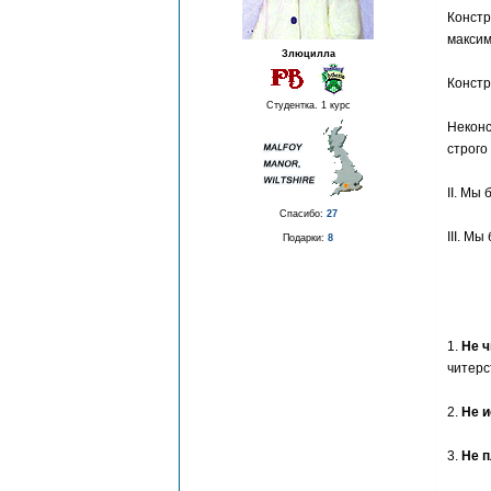
Констр
максим
Злюцилла
Констр
Студентка. 1 курс
Неконс
строго
II. Мы
Спасибо:
27
III. М
Подарки:
8
1.
Не ч
читерс
2.
Не и
3.
Не п