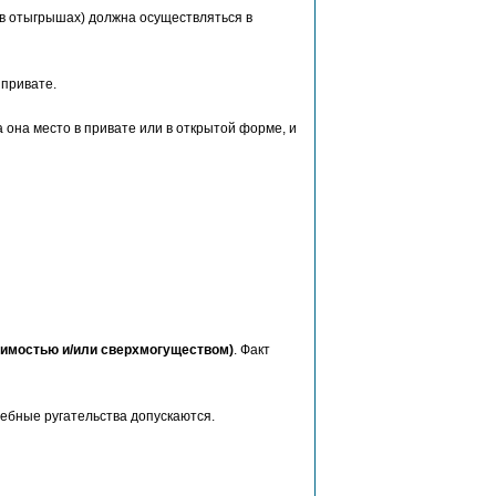
 в отыгрышах) должна осуществляться в
 привате.
 она место в привате или в открытой форме, и
звимостью и/или сверхмогуществом)
. Факт
лшебные ругательства допускаются.