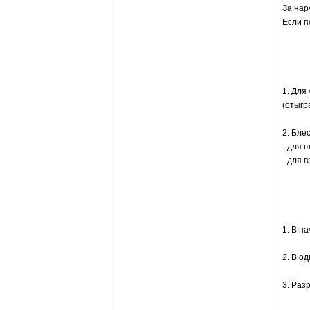
За на
Если п
1. Для
(отыгр
2. Бле
- для 
- для 
1. В н
2. В о
3. Раз