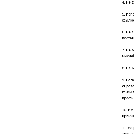
4.
Не ф
5. Исп
ссылко
6.
Не с
постав
7.
Не о
мыслей
8.
Не б
9.
Если
образо
каким-
профил
10.
Не 
принят
11.
Не 