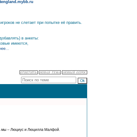
altengland.mybb.ru
гроков не слетает при попытке её править.
добавлять) в анкеты:
аковые имеются,
ее...
ить мы – Люциус и Люцилла Малфой.