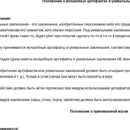
Положение о волшебных артефактах и уникальны
чание:
ьные заклинания - это заклинания, изобретённые персонажем либо его предк
ажу/членам его семьи/тем, кого обучил персонаж. Под уникальными заклинани
 течёт кровь таких-то, будет убит при попытке сделать то-то и то-то в пределах
гру принимаются волшебные артефакты и уникальные заклинания, соответсв
стадии сдачи анкеты волшебные артефакты и уникальные заклинания НЕ при
обретение артефактов или уникальных заклинаний должно быть отыграно (изг
нников и т. д.). Только в этом случае они могут быть приняты в игру.
действие должно быть чётко прописано при каждом использовании артефакта/
каждое заклинание (чары, сглаз, порчу, заклятие) должно быть контрзаклинани
Положение о принимаемой магии
инимаются: