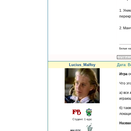
1. Уни
перекр
2. Ман
Белые на
Lucius_Malfoy
Дата: В
Игра
о
Что эт
а) все
играющ
б) так
локаци
Студент. 1 курс
Назван