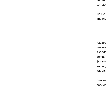
дополн
соглас
12.
Не
прислу
Касате
давлен
в колл
официа
форума
«офици
или ЛС
Это, м
рассмо