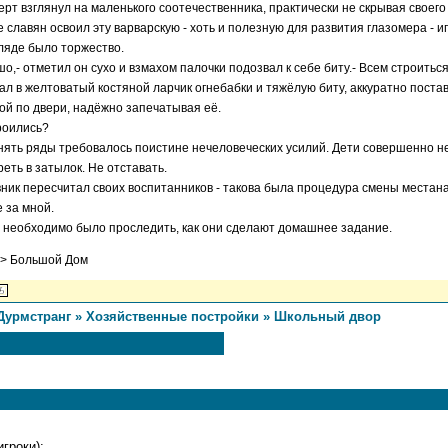
рт взглянул на маленького соотечественника, практически не скрывая своего
 славян освоил эту варварскую - хоть и полезную для развития глазомера - и
гляде было торжество.
шо,- отметил он сухо и взмахом палочки подозвал к себе биту.- Всем строиться
ал в желтоватый костяной ларчик огнебабки и тяжёлую биту, аккуратно постав
ой по двери, надёжно запечатывая её.
роились?
ять ряды требовалось поистине нечеловеческих усилий. Дети совершенно не 
реть в затылок. Не отставать.
ник пересчитал своих воспитанников - такова была процедура смены местана
е за мной.
 необходимо было проследить, как они сделают домашнее задание.
---> Большой Дом
Дурмстранг
»
Хозяйственные постройки
»
Школьный двор
гроки):