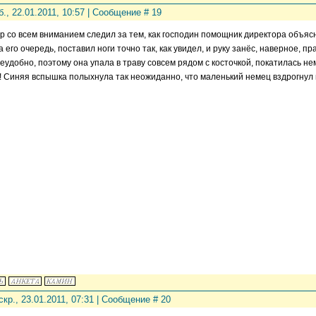
б., 22.01.2011, 10:57 | Сообщение #
19
р со всем вниманием следил за тем, как господин помощник директора объясня
 его очередь, поставил ноги точно так, как увидел, и руку занёс, наверное, п
еудобно, поэтому она упала в траву совсем рядом с косточкой, покатилась нем
! Синяя вспышка полыхнула так неожиданно, что маленький немец вздрогнул
скр., 23.01.2011, 07:31 | Сообщение #
20