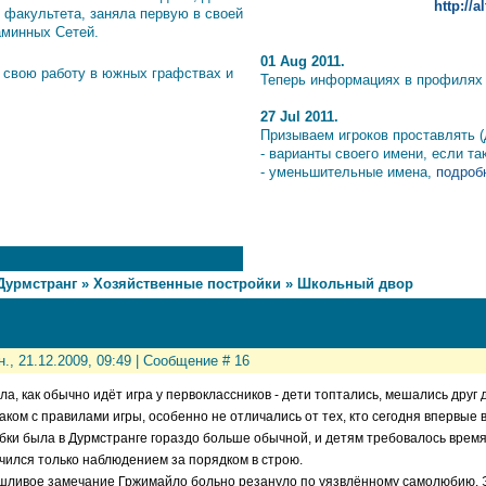
http://
 факультета, заняла первую в своей
аминных Сетей.
01 Aug 2011.
 свою работу в южных графствах и
Теперь информациях в профилях и
27 Jul 2011.
Призываем игроков проставлять (
- варианты своего имени, если т
- уменьшительные имена,
подробн
Дурмстранг
»
Хозяйственные постройки
»
Школьный двор
н., 21.12.2009, 09:49 | Сообщение #
16
ла, как обычно идёт игра у первоклассников - дети топтались, мешались друг 
аком с правилами игры, особенно не отличались от тех, кто сегодня впервые в
бки была в Дурмстранге гораздо больше обычной, и детям требовалось врем
чился только наблюдением за порядком в строю.
ливое замечание Гржимайло больно резануло по уязвлённому самолюбию. Эт