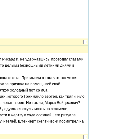
 Рихард и, не удержавшись, проводил глазами
 что целыми безнощными летними днями в
ом хохота. При мысли о том, что так может
начала призвал на помощь всё своё
тком холодный пот со лба.
шки, которого Гржимайло вертел, как тряпичную
. ловит ворон. Не так ли, Марек Войцехович?
 додумался сжульничать на экзамене,
сти в жертву в ходе сложнейшего ритуала
 учителей. Штейнерт скептически посмотрел на