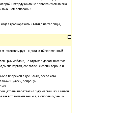
 которой Рихарду было не приблизиться за всю
на законном основании.
, кидая красноречивый взгляд на теплицы,
 множеством рук, - щёгольский червлённый
лся Гржимайло и, не отрывая довольных глаз
адрывно каркая, сорвалась с сосны ворона и
боре прорехой в две бабки, после чего
лявка? Ну-кось, попробуй.
онке.
рек Войцехович перехватил руку мальчишки с битой
 таааак вот замахиваешься, а опосля кидаешь.