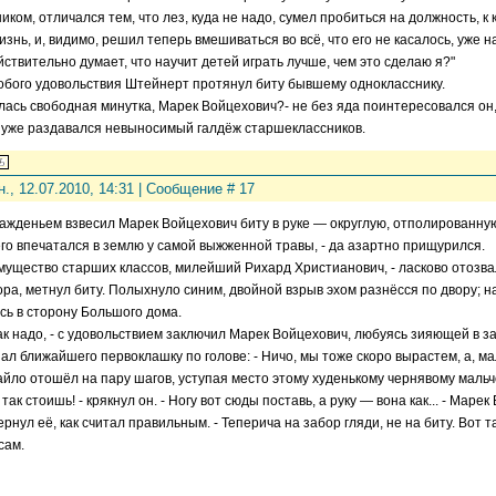
иком, отличался тем, что лез, куда не надо, сумел пробиться на должность, к
изнь, и, видимо, решил теперь вмешиваться во всё, что его не касалось, уже 
йствительно думает, что научит детей играть лучше, чем это сделаю я?"
обого удовольствия Штейнерт протянул биту бывшему однокласснику.
лась свободная минутка, Марек Войцехович?- не без яда поинтересовался он
 уже раздавался невыносимый галдёж старшеклассников.
н., 12.07.2010, 14:31 | Сообщение #
17
ажденьем взвесил Марек Войцехович биту в руке — округлую, отполированную
его впечатался в землю у самой выжженной травы, - да азартно прищурился.
мущество старших классов, милейший Рихард Христианович, - ласково отозва
ора, метнул биту. Полыхнуло синим, двойной взрыв эхом разнёсся по двору; н
сь в сторону Большого дома.
как надо, - с удовольствием заключил Марек Войцехович, любуясь зияющей в за
ал ближайшего первоклашку по голове: - Ничо, мы тоже скоро вырастем, а, ма
йло отошёл на пару шагов, уступая место этому худенькому чернявому мальч
е так стоишь! - крякнул он. - Ногу вот сюды поставь, а руку — вона как... - Ма
ернул её, как считал правильным. - Теперича на забор гляди, не на биту. Вот
сам.