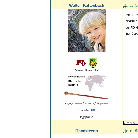
Walter_Kaltenbach
Дата: С
Вальте
пришла
было н
Ба-бах
Ученик. Класс "Аз"
Каучук, перо Гамаюна,5 вершков
Спасибо:
100
Подарки:
21
Профессор
Дата: В