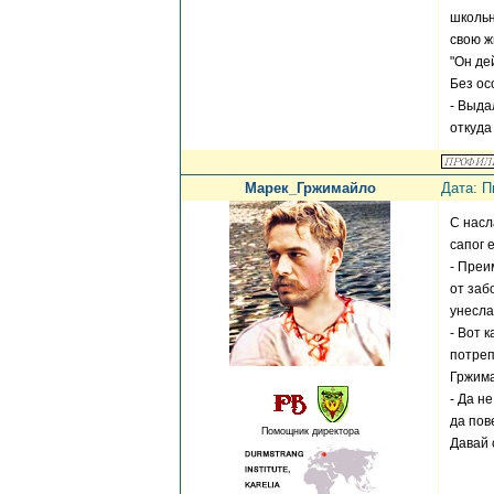
школьн
свою ж
"Он де
Без ос
- Выда
откуда
Марек_Гржимайло
Дата: П
С насл
сапог 
- Преи
от заб
унесла
- Вот 
потреп
Гржима
- Да н
да пов
Помощник директора
Давай 