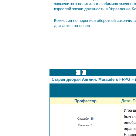
знаменитого политика и любимица змеиного
взрослой жизни должность в Управление К
Комиссия по переписи оборотней закончила
двигается на север...
2
Страница
2
из
2
«
1
Старая добрая Англия: Marauders FRPG
»
Школьный двор
Профессор
Дата: П
Игра ш
был зн
Спасибо:
40
огнеба
Подарки:
3
ограни
Насмеш