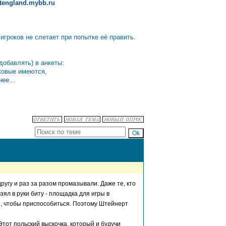
altengland.mybb.ru
гроков не слетает при попытке её править.
добавлять) в анкеты:
аковые имеются,
ее...
другу и раз за разом промазывали. Даже те, кто
зял в руки биту - площадка для игры в
я, чтобы приспособиться. Поэтому Штейнерт
от польский выскочка, который и будучи