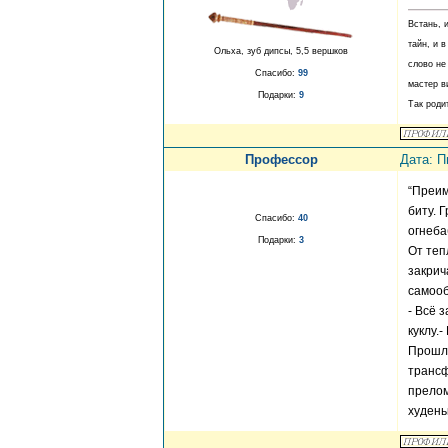
Встань, 
тайн, и 
Ольха, зуб дипсы, 5,5 вершков
слово не
Спасибо:
99
мастер в
Подарки:
9
Так роди
Профессор
Дата: П
“Преим
биту. 
Спасибо:
40
огнеба
Подарки:
3
От теп
закрич
самооб
- Всё 
куклу.
Прошло
трансф
прелом
худень