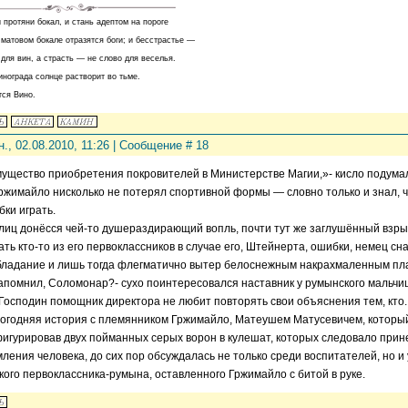
и протяни бокал, и стань адептом на пороге
в матовом бокале отразятся боги; и бесстрастье —
 для вин, а страсть — не слово для веселья.
инограда солнце растворит во тьме.
тся Вино.
н., 02.08.2010, 11:26 | Сообщение #
18
ущество приобретения покровителей в Министерстве Магии,»- кисло подумал
Гржимайло нисколько не потерял спортивной формы — словно только и знал,
бки играть.
лиц донёсся чей-то душераздирающий вопль, почти тут же заглушённый взрыв
ать кто-то из его первоклассников в случае его, Штейнерта, ошибки, немец с
ладание и лишь тогда флегматично вытер белоснежным накрахмаленным пла
запомнил, Соломонар?- сухо поинтересовался наставник у румынского мальчи
- Господин помощник директора не любит повторять свои объяснения тем, кто..
годняя история с племянником Гржимайло, Матеушем Матусевичем, который
игурировав двух пойманных серых ворон в кулешат, которых следовало прине
ления человека, до сих пор обсуждалась не только среди воспитателей, но и
кого первоклассника-румына, оставленного Гржимайло с битой в руке.