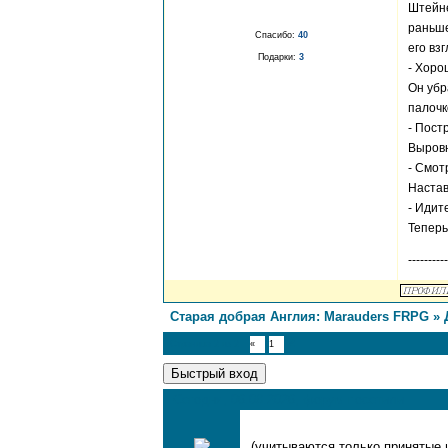
Штейне
раньше
Спасибо:
40
его вз
Подарки:
3
- Хоро
Он убр
палочк
- Пост
Выровн
- Смот
Настав
- Идит
Теперь
-------
Старая добрая Англия: Marauders FRPG
»
2
Страница
2
из
2
«
1
Сегодня, 06.08.2026, форум посетили
(учитываются только принятые и