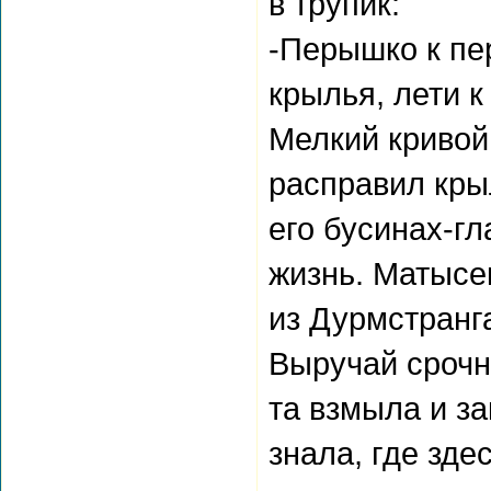
в трупик:
-Перышко к пер
крылья, лети к
Мелкий кривой
расправил крыл
его бусинах-гл
жизнь. Матысе
из Дурмстранга
Выручай срочн
та взмыла и з
знала, где зде