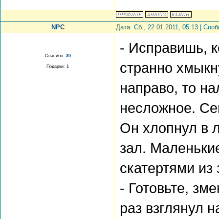
NPC
Дата: Сб., 22.01.2011, 05:13 | Со
- Исправишь, к
Спасибо:
30
странно хмыкн
Подарки:
1
направо, то на
несложное. Се
Он хлопнул в 
зал. Маленьки
скатертями из 
- Готовьте, зм
раз взглянул н