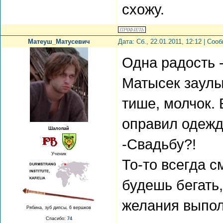
схожу.
Матеуш_Матусевич
Дата: Сб., 22.01.2011, 12:12 | Со
Одна радость -
Матысек заулы
тише, молчок.
оправил одежду
Шалопай
-Свадьбу?!
Ученик
То-то всегда 
будешь бегать,
желания выполн
Рябина, зуб дипсы, 6 вершков
Спасибо:
74