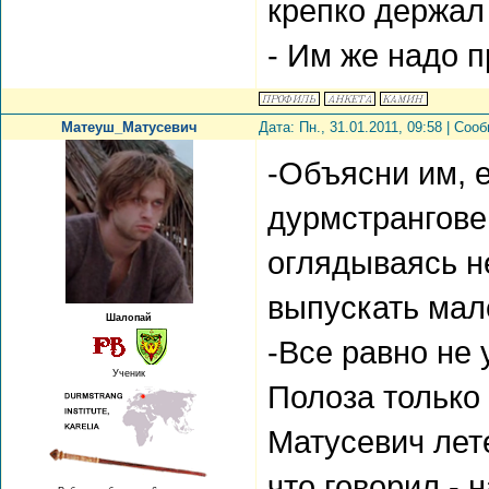
крепко держал 
- Им же надо п
Матеуш_Матусевич
Дата: Пн., 31.01.2011, 09:58 | Со
-Объясни им, е
дурмстрангове
оглядываясь н
выпускать мал
Шалопай
-Все равно не 
Ученик
Полоза только
Матусевич лет
что говорил - 