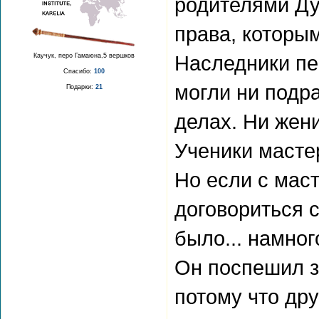
родителями Ду
права, которым
Наследники пе
Каучук, перо Гамаюна,5 вершков
Спасибо:
100
могли ни подр
Подарки:
21
делах. Ни жени
Ученики масте
Но если с мас
договориться
было... намног
Он поспешил з
потому что др