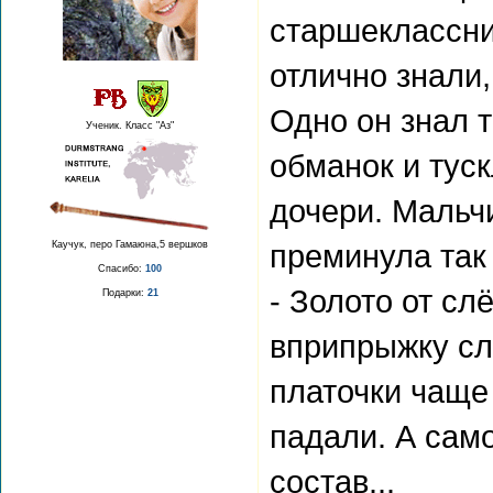
старшеклассник
отлично знали,
Одно он знал т
Ученик. Класс "Аз"
обманок и туск
дочери. Мальч
преминула так
Каучук, перо Гамаюна,5 вершков
Спасибо:
100
- Золото от сл
Подарки:
21
вприпрыжку сл
платочки чаще
падали. А сам
состав...