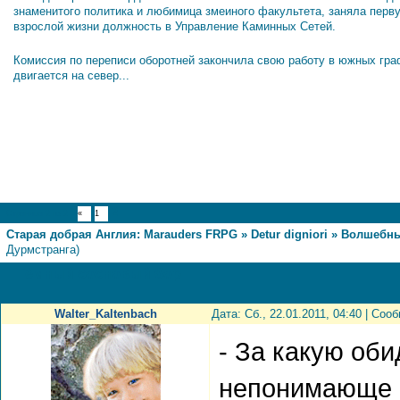
знаменитого политика и любимица змеиного факультета, заняла перв
взрослой жизни должность в Управление Каминных Сетей.
Комиссия по переписи оборотней закончила свою работу в южных гра
двигается на север...
2
Страница
2
из
2
«
1
Старая добрая Англия: Marauders FRPG
»
Detur digniori
»
Волшебны
Дурмстранга)
Тёмный сосновый бор
Walter_Kaltenbach
Дата: Сб., 22.01.2011, 04:40 | Со
- За какую оби
непонимающе п