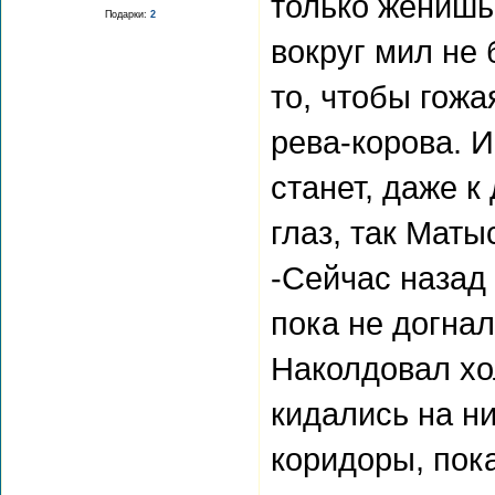
только женишьс
Подарки:
2
вокруг мил не б
то, чтобы гожа
рева-корова. И
станет, даже к
глаз, так Маты
-Сейчас назад
пока не догна
Наколдовал хол
кидались на ни
коридоры, пока