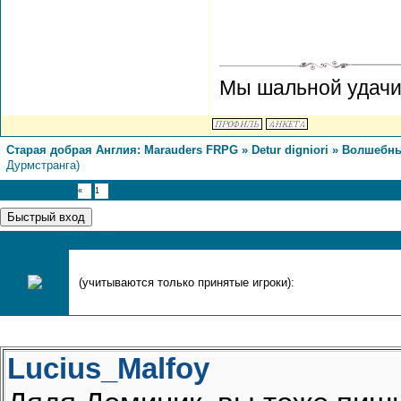
Мы шальной удачи 
Старая добрая Англия: Marauders FRPG
»
Detur digniori
»
Волшебны
Дурмстранга)
2
Страница
2
из
2
«
1
Сегодня, 06.08.2026, форум посетили
(учитываются только принятые игроки):