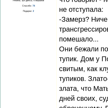
Рябина, зуб дипсы, 6 вершков
Спасибо:
74
не отступала:
Подарки:
2
-Замерз? Ниче
трансгрессиро
помешало...
Они бежали по
тупик. Дом у 
свитым, как кл
тупиков. Злато
злата, что Мат
дней своих, су