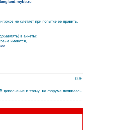
altengland.mybb.ru
гроков не слетает при попытке её править.
добавлять) в анкеты:
аковые имеются,
ее...
13:49
 В дополнение к этому, на форуме появилась