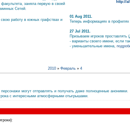
http://
 факультета, заняла первую в своей
аминных Сетей.
01 Aug 2011.
 свою работу в южных графствах и
Теперь информациях в профилях и
27 Jul 2011.
Призываем игроков проставлять (
- варианты своего имени, если т
- уменьшительные имена,
подробн
2010
»
Февраль
»
4
е персонажи могут отправлять и получать даже полноценные анонимки.
игрока с интересными атмосферными отыгрышами.
гроки):