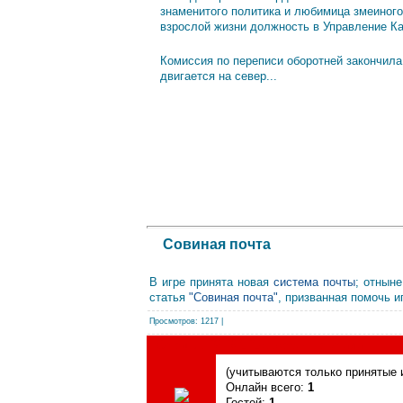
знаменитого политика и любимица змеиного
взрослой жизни должность в Управление К
Комиссия по переписи оборотней закончила
двигается на север...
Совиная почта
В игре принята новая
система почты
; отнын
статья
"Совиная почта"
, призванная помочь 
Просмотров
: 1217 |
Сегодня, 09.08.2026, форум посетили
(учитываются только принятые и
Онлайн всего:
1
Гостей:
1