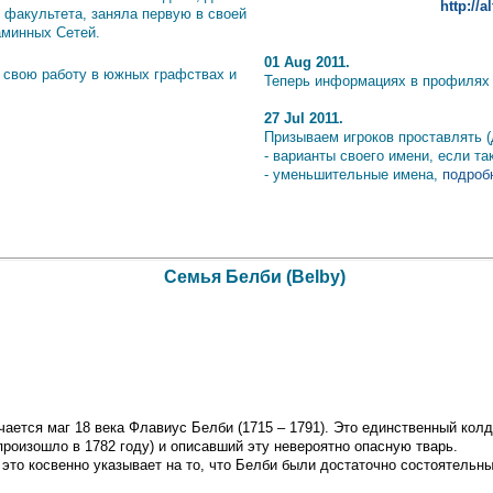
http://
 факультета, заняла первую в своей
аминных Сетей.
01 Aug 2011.
 свою работу в южных графствах и
Теперь информациях в профилях и
27 Jul 2011.
Призываем игроков проставлять (
- варианты своего имени, если т
- уменьшительные имена,
подробн
Семья Белби (Belby)
ается маг 18 века Флавиус Белби (1715 – 1791). Это единственный колд
произошло в 1782 году) и описавший эту невероятно опасную тварь.
это косвенно указывает на то, что Белби были достаточно состоятельны
.