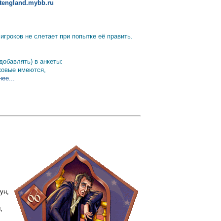
altengland.mybb.ru
гроков не слетает при попытке её править.
добавлять) в анкеты:
аковые имеются,
ее...
ун,
,