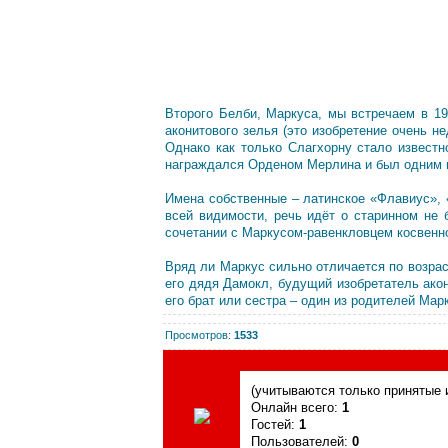
Второго Белби, Маркуса, мы встречаем в 19
аконитового зелья (это изобретение очень 
Однако как только Слагхорну стало известн
награждался Орденом Мерлина и был одним и
Имена собственные – латинское «Флавиус»,
всей видимости, речь идёт о старинном не 
сочетании с Маркусом-равенкловцем косвенн
Вряд ли Маркус сильно отличается по возрас
его дядя Дамокл, будущий изобретатель акон
его брат или сестра – один из родителей Мар
Просмотров
:
1533
Сегодня, 07.08.2026, форум посетили
(учитываются только принятые и
Онлайн всего:
1
Гостей:
1
Пользователей:
0