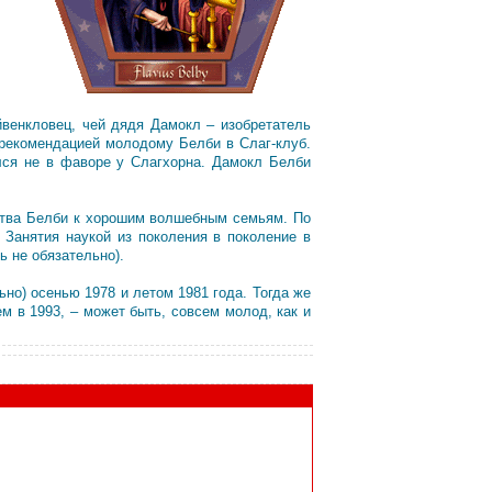
йвенкловец, чей дядя Дамокл – изобретатель
 рекомендацией молодому Белби в Слаг-клуб.
ался не в фаворе у Слагхорна. Дамокл Белби
ства Белби к хорошим волшебным семьям. По
 Занятия наукой из поколения в поколение в
 не обязательно).
но) осенью 1978 и летом 1981 года. Тогда же
м в 1993, – может быть, совсем молод, как и