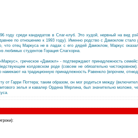
96 году среди кандидатов в Слаг-клуб. Это худой, нервный на вид рэ
недавнее по отношению к 1993 году). Именно родство с Дамоклом стало
о, что отец Маркуса не в ладах с его дядей Дамоклом, Маркус оказ
з любимых студентов Горация Слагхорна.
 «Маркус», греческое «Дамокл» - подтверждают принадлежность семей
бедствующем колдовском роде (совсем не обязательно чистокровном).
о намекают на традиционную принадлежность Равенкло (впрочем, отнюдь
ту от Гарри Поттера; таким образом, он мог родиться между (включитель
итового зелья и кавалер Ордена Мерлина, был значительно моложе, че
куса.
гроки):