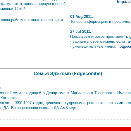
http://
 факультета, заняла первую в своей
аминных Сетей.
01 Aug 2011.
 свою работу в южных графствах и
Теперь информациях в профилях и
27 Jul 2011.
Призываем игроков проставлять (
- варианты своего имени, если т
- уменьшительные имена,
подробн
Семья Эджкомб (Edgecombe)
ь.
инной сети, входящей в Департамент Магического Транспорта. Именно
Хогвартса.
енкло в 1990-1997 годах, девочка с кудрявыми, рыжевато-светлыми вол
 в ДА. В конце концов выдала ДА Амбридж.