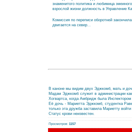
знаменитого политика и любимица змеиного
взрослой жизни должность в Управление К
Комиссия по переписи оборотней закончила
двигается на север...
В каноне мы видим двух Эджкомб, мать и доч
Мадам Эджкомб служит в администрации кам
Хогвартса, когда Амбридж была Инспектором 
Её дочь - Мариетта Эджкомб, студентка Рав
только эта дружба заставила Мариетту войти
Статус крови неизвестен.
Просмотров
:
1157
Сегодня, 07.08.2026, форум посетили