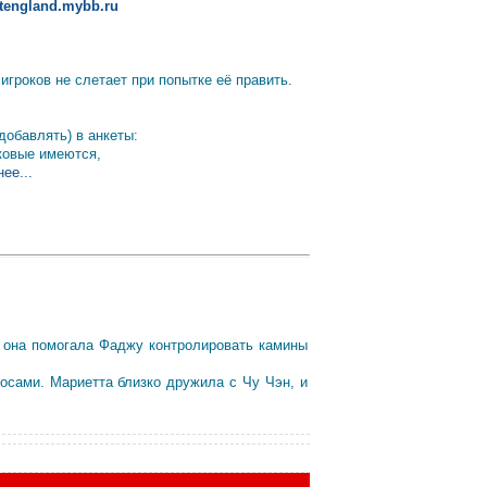
altengland.mybb.ru
гроков не слетает при попытке её править.
добавлять) в анкеты:
аковые имеются,
ее...
 она помогала Фаджу контролировать камины
осами. Мариетта близко дружила с Чу Чэн, и