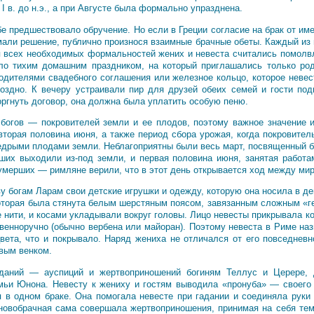
I в. до н.э., а при Августе была формально упразднена.
 предшествовало обручение. Но если в Греции согласие на брак от име
ли решение, публично произнося взаимные брачные обеты. Каждый из ни
 всех необходимых формальностей жених и невеста считались помолв
ыло тихим домашним праздником, на который приглашались только р
одителями свадебного соглашения или железное кольцо, которое невес
оздно. К вечеру устраивали пир для друзей обеих семей и гости п
оргнуть договор, она должна была уплатить особую пеню.
богов — покровителей земли и ее плодов, поэтому важное значение
вторая половина июня, а также период сбора урожая, когда покровит
дрыми плодами земли. Неблагоприятны были весь март, посвященный бо
ших выходили из-под земли, и первая половина июня, занятая работа
умерших — римляне верили, что в этот день открывается ход между ми
у богам Ларам свои детские игрушки и одежду, которую она носила в д
которая была стянута белым шерстяным поясом, завязанным сложным «
 нити, и косами укладывали вокруг головы. Лицо невесты прикрывала к
твенноручно (обычно вербена или майоран). Поэтому невеста в Риме на
цвета, что и покрывало. Наряд жениха не отличался от его повседне
вым венком.
аданий — ауспиций и жертвоприношений богиням Теллус и Церере,
мьи Юнона. Невесту к жениху и гостям выводила «пронуба» — своего
 в одном браке. Она помогала невесте при гадании и соединяла руки 
 новобрачная сама совершала жертвоприношения, принимая на себя те