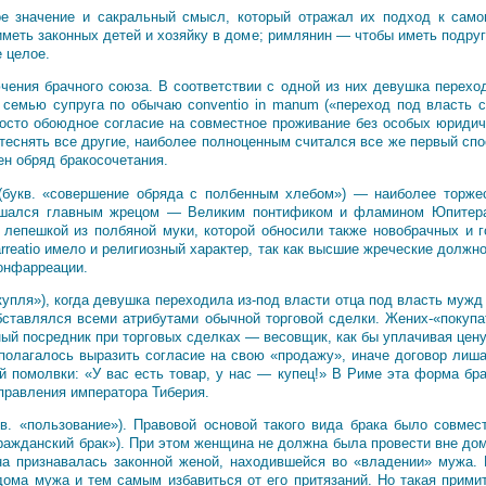
е значение и сакральный смысл, который отражал их подход к сам
иметь законных детей и хозяйку в доме; римлянин — чтобы иметь подруг
 целое.
ения брачного союза. В соответствии с одной из них девушка переход
 семью супруга по обычаю conventio in manum («переход под власть с
осто обоюдное согласие на совместное проживание без особых юридиче
вытеснять все другие, наиболее полноценным считался все же первый спо
ен обряд бракосочетания.
 (букв. «совершение обряда с полбенным хлебом») — наиболее торж
ршался главным жрецом — Великим понтификом и фламином Юпитера.
епешкой из полбяной муки, которой обносили также новобрачных и г
rreatio имело и религиозный характер, так как высшие жреческие долж
онфарреации.
купля»), когда девушка переходила из-под власти отца под власть муж
бставлялся всеми атрибутами обычной торговой сделки. Жених-«покупа
ый посредник при торговых сделках — весовщик, как бы уплачивая цену
 полагалось выразить согласие на свою «продажу», иначе договор лиш
й помолвки: «У вас есть товар, у нас — купец!» В Риме эта форма бра
 правления императора Тиберия.
кв. «пользование»). Правовой основой такого вида брака было совм
«гражданский брак»). При этом женщина не должна была провести вне до
на признавалась законной женой, находившейся во «владении» мужа.
дома мужа и тем самым избавиться от его притязаний. Но такая прим