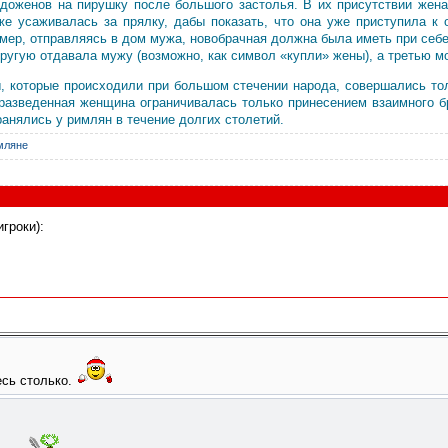
одоженов на пирушку после большого застолья. В их присутствии же
же усаживалась за прялку, дабы показать, что она уже приступила к
ер, отправляясь в дом мужа, новобрачная должна была иметь при себе
ругую отдавала мужу (возможно, как символ «купли» жены), а третью м
ы, которые происходили при большом стечении народа, совершались то
разведенная женщина ограничивалась только принесением взаимного бр
анялись у римлян в течение долгих столетий.
мляне
гроки):