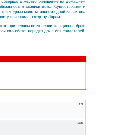
на совершала жертвоприношение на домашнем
 обязанностям хозяйки дома. Существовали и
 три медные монеты: звоном одной из них она
онету приносила в жертву Ларам.
лько при первом вступлении женщины в брак.
ачного обета, нередко даже без свидетелей.