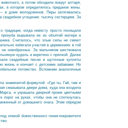
животного, а потом обходили вокруг алтаря;
ках, в котором определялось приданое жены.
 — в доме молодоженов. Пиры затягивались
а свадебное угощение: тысячу сестерциев. За
о традиции, когда невесту просто похищали
 пронуба вырывала ее из объятий матери и
шника. Считалось, что злые силы не смеют
ательно избегали участия в церемониях в той
а на новобрачных. За мальчиком шествовала
 льняную кудель и веретено с прялкой. Далее
учали свадебные песни и шуточные куплеты
ую жизнь и кончает с детскими забавами. Но
 обильное потомство. Вспомним аналогичные
.
ла знаменитой формулой: «Где ты, Гай, там и
ная смазывала двери дома, куда она входила
 Марса, и украшала дверной проем цветными
 порог на руках, чтобы она не споткнулась
зажженный от домашнего очага. Этим обрядом
под опекой божественного гения-покровителя
ство.