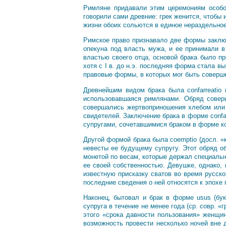
Римляне придавали этим церемониям особо
говорили сами древние: грек женится, чтобы 
жизни обоих сольются в единое нераздельное
Римское право признавало две формы заключ
опекуна под власть мужа, и ее принимали в
властью своего отца, основой брака было пр
хотя с I в. до н.э. последняя форма стала 
правовые формы, в которых мог быть соверш
Древнейшим видом брака была confarreatio
использовавшаяся римлянами. Обряд сове
совершались жертвоприношения хлебом или л
свидетелей. Заключение брака в форме confa
супругами, сочетавшимися браком в форме к
Другой формой брака была coemptio (досл. «
невесты ее будущему супругу. Этот обряд о
монетой по весам, которые держал специальн
ее своей собственностью. Девушке, однако,
известную присказку сватов во время русско
последние сведения о ней относятся к эпохе
Наконец, бытовал и брак в форме usus (бу
супруга в течение не менее года (ср. совр. 
этого «срока давности пользования» женщи
возможность провести несколько ночей вне 