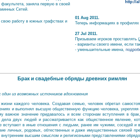
http://
 факультета, заняла первую в своей
аминных Сетей.
01 Aug 2011.
 свою работу в южных графствах и
Теперь информациях в профилях и
27 Jul 2011.
Призываем игроков проставлять (
- варианты своего имени, если т
- уменьшительные имена,
подробн
Брак и свадебные обряды древних римлян
к один из возможных источников вдохновения
жизни каждого человека. Создавая семью, человек обретал самостоя
лениях и выполнял высшую общественную функцию человека, укрепляя 
му важное значение придавалось и всем сторонам вступления в брак,
 дела двух людей и рассматривается как общественное явление, кот
е вступают в иные отношения с людьми, ранее им чужими, соседей и
азие личных, родовых, обтественных и даже имущественных связей п
им внутренним высшим смыслом и религиозными представлениями обряд