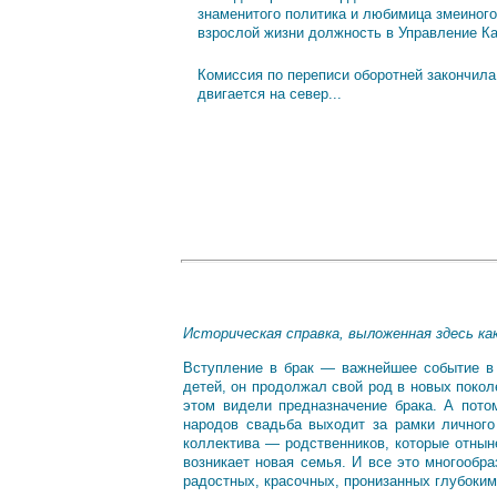
знаменитого политика и любимица змеиного
взрослой жизни должность в Управление К
Комиссия по переписи оборотней закончила
двигается на север...
Историческая справка, выложенная здесь ка
Вступление в брак — важнейшее событие в 
детей, он продолжал свой род в новых поко
этом видели предназначение брака. А пото
народов свадьба выходит за рамки личного
коллектива — родственников, которые отнын
возникает новая семья. И все это многообр
радостных, красочных, пронизанных глубок