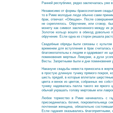
Ранней республике, редко заключалась уже в 
Независимо от формы бракосочетания свадьбе
то в Риме молодые люди обычно сами принима
брак, отвечал: «Обещаю». После совершения
не скреплялось. Обручение, или сговор, б
монету как символ заключенного между их р
Золотое кольцо вошло в обиход довольно п
обручение. Если одна из сторон решала раст
Свадебные обряды были связаны с культом 
временем для вступления в брак считалась 
благожелательны к людям и одаривают их ще
поминовения мертвых Лемурии, а духи усоп
Весты. Запретными были и дни поминовения 
Накануне свадьбы невеста приносила в жертв
в простую длинную тунику прямого покроя, 
шесть прядей, в которые вплетали шерстяные
цвета и венок из цветов, собранных ею собс
тунику надевалась палла такого же яркого 
обычай украшать голову миртовым или лавро
Любое торжество в Риме начиналось с г
присоединилась богиня, покровительница се
почтенная женщина, обязательно состоявшая
Если гадания оказывались благоприятными,