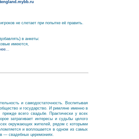
altengland.mybb.ru
гроков не слетает при попытке её править.
добавлять) в анкеты:
аковые имеются,
ее...
тельность и самодостаточность. Воспитывая
общество и государство. И римляне именно в
 прежде всего свадьбе. Практически у всех
орое затрагивает интересы и судьбы целого
 всех окружающих жителей, рядом с которыми
реломляется и воплошается в одном из самых
ов — свадебных церемониях.