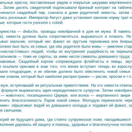
льные кресла, поставленные рядом и покрытые шкурами жертвенного 
. Затем десять свидетелей подписывали брачный контракт на таблич
ачинался свадебный пир, сначала в доме родителей невесты, затем
лись роскошью. Император Август даже установил законом норму трат н
е, которые гости уносили с собой.
оржества — deductio, проводы новобрачной в дом ее мужа. В память 
е), невеста должна была сопротивляться, вырываться и плакать. Но
вал мальчик, который нес факел из прутъев терновника или бояры
должен был быть из семьи, где оба родителя были живы — римляне стар
 «несчастливых» людей, чтобы их внутренняя ущербность не перешл
мальчиков — тоже не сироты; за ними несли символы домашнего труда:
знакомые. Свадебный кортеж сопровождали флейтисты и певцы, зв
и осыпали орехами в знак того, что жених вступает теперь во взросл
овали плодородие, и их обилие должно было обеспечить новой семье
ем злаком, который был наиболее распространен — рисом, просом и т.п
муж, встречавший ее ритуальным приветствием. На это невеста отвеча
ой формуле выражалась идея неразделимости супругов. Затем новобрач
 — животного, посвященного Церере, или волка — жертвенного зверя
ечить благосклонность Ларов новой семье. Молодую переносили через
огнем»: обрызгивал водой из домашнего колодца и подавал ей факел, 
ее святыням.
трий ее будущего дома, где стояло супружеское ложе, находившееся 
моления даровать ей защиту и помошь, здоровье и благополучное потом