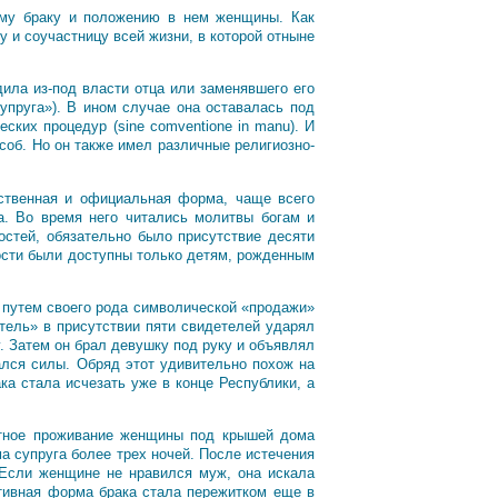
ому браку и положению в нем женщины. Как
у и соучастницу всей жизни, в которой отныне
ила из-под власти отца или заменявшего его
упруга»). В ином случае она оставалась под
ских процедур (sine comventione in manu). И
соб. Но он также имел различные религиозно-
ественная и официальная форма, чаще всего
 Во время него читались молитвы богам и
остей, обязательно было присутствие десяти
ности были доступны только детям, рожденным
д путем своего рода символической «продажи»
тель» в присутствии пяти свидетелей ударял
. Затем он брал девушку под руку и объявлял
ался силы. Обряд этот удивительно похож на
ка стала исчезать уже в конце Республики, а
естное проживание женщины под крышей дома
ма супруга более трех ночей. После истечения
 Если женщине не нравился муж, она искала
итивная форма брака стала пережитком еще в