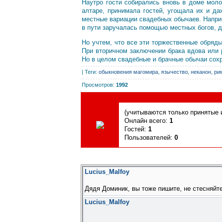
Наутро гости собирались вновь в доме мол
алтаре, принимала гостей, угощала их и да
местные вариации свадебных обычаев. Наприм
в пути заручалась помощью местных богов, д
Но учтем, что все эти торжественные обряд
При вторичном заключении брака вдова или 
Но в целом свадебные и брачные обычаи сохр
|
Теги
:
обыкновения магомира
,
язычество
,
неканон
,
ри
Просмотров
:
1992
Сегодня, 06.08.2026, форум посетили
(учитываются только принятые и
Онлайн всего:
1
Гостей:
1
Пользователей:
0