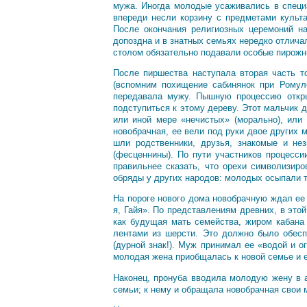
мужа. Иногда молодые усаживались в специа
впереди несли корзину с предметами культа
После окончания религиозных церемоний н
допоздна и в знатных семьях нередко отлича
столом обязательно подавали особые пирожны
После пиршества наступала вторая часть т
(вспомним похищение сабинянок при Ромул
передавала мужу. Пышную процессию откры
подступиться к этому дереву. Этот мальчик 
или иной мере «нечистых» (морально), или
новобрачная, ее вели под руки двое других 
шли родственники, друзья, знакомые и не
(фесценнины). По пути участников процесси
правильнее сказать, что орехи символизир
обряды у других народов: молодых осыпали т
На пороге нового дома новобрачную ждал ее 
я, Гайя». По представлениям древних, в эт
как будущая мать семейства, жиром кабана
лентами из шерсти. Это должно было обесп
(дурной знак!). Муж принимал ее «водой и 
молодая жена приобщалась к новой семье и 
Наконец, пронуба вводила молодую жену в а
семьи; к нему и обращала новобрачная свои 