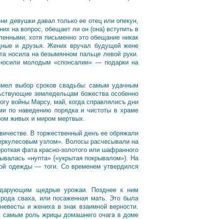
ни девушки давал только ее отец или опекун,
х на вопрос, обещает ли он (она) вступить в
ленными, хотя письменно это обещание никак
одные и друзья. Жених вручал будущей жене
та носила на безымянном пальце левой руки.
односили молодым «спонсалии» — подарки на
 имел выбор сроков свадьбы: самым удачным
ельствующие земледельцам божества особенно
гу войны Марсу, май, когда справлялисъ дни
ми по наведению порядка и чистоты в храме
ром живых и миром мертвых.
евичестве. В торжественный денъ ее обряжали
геркулесовым узлом». Волосы расчесывали на
ороткая фата красно-золотого или шафранного
зывалась «нупта» («укрытая покрывалом»). На
вной одежды — тоги. Со временем утвердился
 дарующим щедрые урожаи. Позднее к ним
 рода сваха, или посаженная мать. Это была
невесты и жениха в знак взаимной верности.
м самым роль жрицы домашнего очага в доме