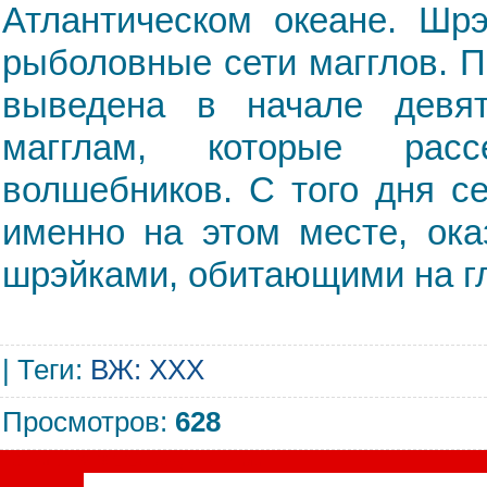
Атлантическом океане. Шрэ
рыболовные сети магглов. 
выведена в начале девят
магглам, которые расс
волшебников. С того дня с
именно на этом месте, ок
шрэйками, обитающими на г
|
Теги
:
ВЖ: XXX
Просмотров
:
628
Сегодня, 09.08.2026, форум посетили