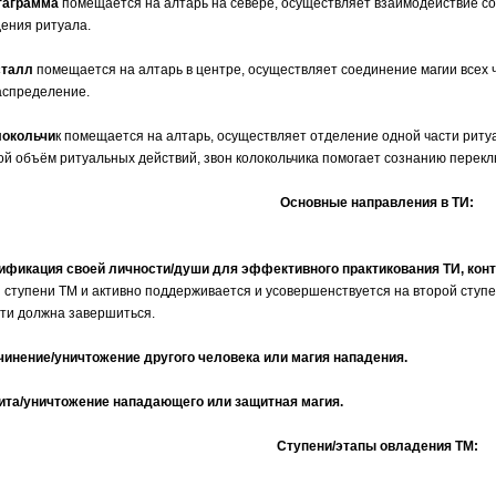
таграмма
помещается на алтарь на севере, осуществляет взаимодействие со 
ения ритуала.
сталл
помещается на алтарь в центре, осуществляет соединение магии всех ч
аспределение.
локольчи
к помещается на алтарь, осуществляет отделение одной части ритуа
й объём ритуальных действий, звон колокольчика помогает сознанию перекл
Основные направления в ТИ:
ификация своей личности/души для эффективного практикования ТИ, конт
 ступени ТМ и активно поддерживается и усовершенствуется на второй ступ
ти должна завершиться.
чинение/уничтожение другого человека или магия нападения.
ита/уничтожение нападающего или защитная магия.
Ступени/этапы овладения ТМ: