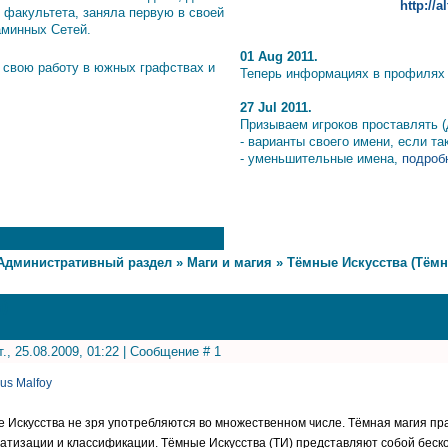
http://
 факультета, заняла первую в своей
аминных Сетей.
01 Aug 2011.
 свою работу в южных графствах и
Теперь информациях в профилях и
27 Jul 2011.
Призываем игроков проставлять (
- варианты своего имени, если т
- уменьшительные имена,
подробн
Административный раздел
»
Маги и магия
»
Тёмные Искусства (Тёмн
)
т., 25.08.2009, 01:22 | Сообщение #
1
ius Malfoy
 Искусства не зря употребляются во множественном числе. Тёмная магия пра
атизации и классификации. Тёмные Искусства (ТИ) представляют собой бес