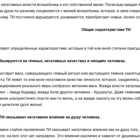
 негативных качеств волшебника и его собственной магии. Поскольку каждая 
ва души по-разному соединяются с магией волшебника, которая, в свою очер
ному. ТИ постоянно варьируются, развиваются, приобретают новые, более с
Общие характеристики ТИ:
вуют определённые характеристики, которые в той или иной степени присущ
 базируются на тёмных, негативных качествах и эмоциях человека.
ествует мага, совершающего тёмный ритуал или кастующего тёмное заклятье 
та ТИ лежит то или иное негативное качество личности, которое, соединяясь 
цирования реального мира сообразно желанию мага. Жажда власти запускае
лют – Аваду Кедавру, жажда боли другого человека – Круциатус. Даже темно
ании альтруистично спасти чью-то жизнь, а на жажде оказать на эту жизнь со
и целителя (долг жизни)
 ТИ оказывают негативное влияние на душу человека.
амое слабое проявление ТИ оказывает негативное влияние как на душу того, к
ого, на кого этот акт направлен. Это влияние различно и зависит от душевны