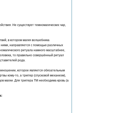
йствия. Не существует темномагических чар,
твий, в котором магия волшебника
 с ними, направляется с помощью различных
номагического ритуала намного масштабнее,
человека, то правильно совершённый ритуал
ставителей рода.
риношении, которое является обязательным
вы кому-то, а триггер (спусковой механизм),
в магии. Для триггера ТМ необходима кровь (а
а: