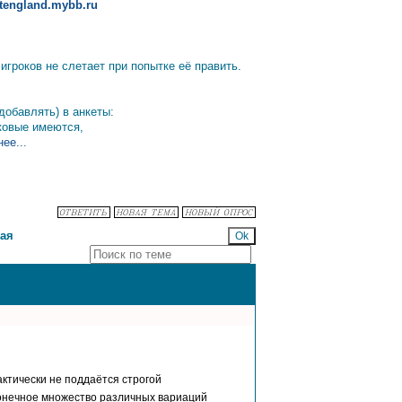
altengland.mybb.ru
гроков не слетает при попытке её править.
добавлять) в анкеты:
аковые имеются,
ее...
ая
ктически не поддаётся строгой
конечное множество различных вариаций