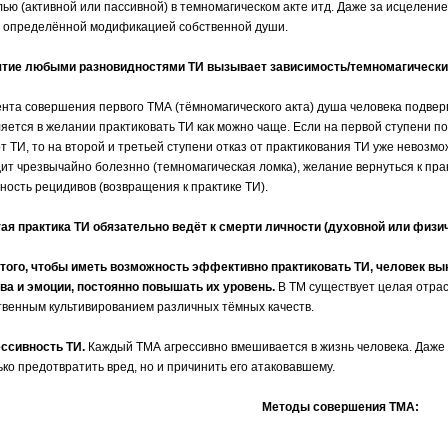
лью (активной или пассивной) в темномагическом акте итд. Даже за исцелени
 определённой модификацией собственной души.
нятие любыми разновидностями ТИ вызывает зависимость/темномагический
нта совершения первого ТМА (тёмномагического акта) душа человека подверг
яется в желании практиковать ТИ как можно чаще. Если на первой ступени 
от ТИ, то на второй и третьей ступени отказ от практикования ТИ уже невозмо
ит чрезвычайно болезнно (темномагическая ломка), желание вернуться к пра
ность рецидивов (возвращения к практике ТИ).
тая практика ТИ обязательно ведёт к смерти личности (духовной или физи
 того, чтобы иметь возможность эффективно практиковать ТИ, человек в
ва и эмоции, постоянно повышать их уровень.
В ТМ существует целая отрас
твенным культивированием различных тёмных качеств.
ессивность ТИ.
Каждый ТМА агрессивно вмешивается в жизнь человека. Даже
ько предотвратить вред, но и причинить его атаковавшему.
Методы совершения ТМА: