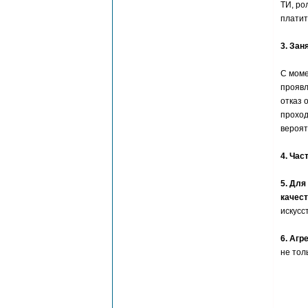
ТИ, ро
платит
3. За
С моме
проявл
отказ 
проход
вероят
4. Час
5. Для
качест
искусс
6. Агр
не тол