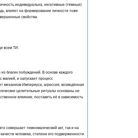
личность индивидуальна, негативные (тёмные)
едь, влияет на формирование личности тоже
овершенные свойства.
и всем ТИ:
из благих побуждений. В основе каждого
с магией, и запускает процесс
т механизм Империуса, агрессия, возведённая
магические целительные ритуалы основаны не
бственное влияние, поставить её в зависимость
то совершает темномагический акт, так и на
х качеств человека, степени его подверженности