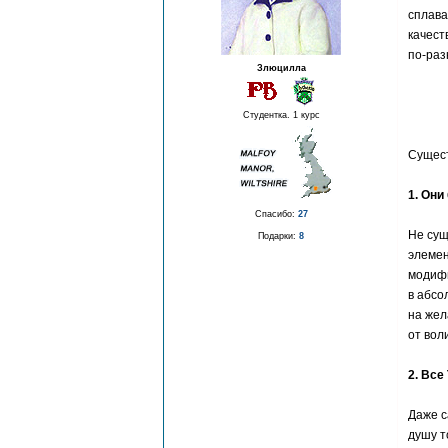
сплава
качест
по-раз
Злюцилла
Студентка. 1 курс
Сущест
1. Они
Спасибо:
27
Не сущ
Подарки:
8
элемен
модифи
в абсо
на жел
от вол
2. Все
Даже с
душу т