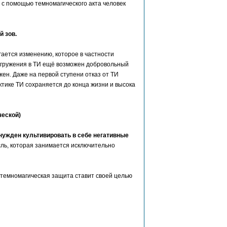
е с помощью темномагического акта человек
 зов.
ается изменению, которое в частности
погружения в ТИ ещё возможен добровольный
жен. Даже на первой ступени отказ от ТИ
ктике ТИ сохраняется до конца жизни и высока
ческой)
ынужден культивировать в себе негативные
ль, которая занимается исключительно
 темномагическая защита ставит своей целью