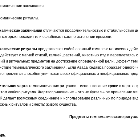
номагические заклинания
номагические ритуалы.
магические заклинания
отличаются продолжительностью и стабильностью де
 которых проходит или ослабевает сам по истечении времени.
магические ритуалы
представляют собой сложный комплекс магических дейс
действует с магией стихий, камней, растений, животных итд и переплетаясь
ий и ритуальных предметов на достижение определённой цели. Эффект тем
йствие темномагического заклинания. Если Авада Кедавра поражает одного 
го проклятья способен уничтожить всех официальных и неофициальных пред
ительная черта
темномагических ритуалов – использование
крови
в жертвоп
том любого ритуала. Жертвоприношение – это не буквальное принесение жерт
й делает возможным соединение и использование различных по природе видо
ожных ритуалов и смерть) живого существа.
Предметы темномагического ритуал
арь.