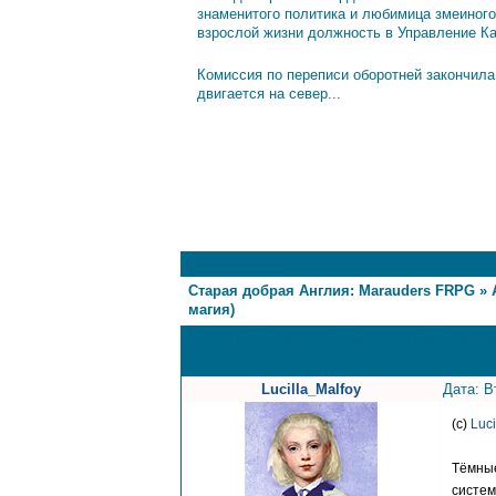
знаменитого политика и любимица змеиного
взрослой жизни должность в Управление К
Комиссия по переписи оборотней закончила
двигается на север...
1
Страница
1
из
1
Старая добрая Англия: Marauders FRPG
»
магия)
Тёмные Искусства (Тёмная магия
Lucilla_Malfoy
Дата: В
(с)
Luc
Тёмные
систем