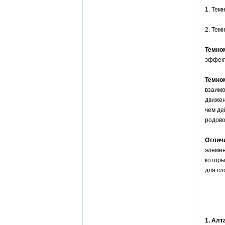
1. Тем
2. Тем
Темно
эффект
Темно
взаимо
движен
чем де
родово
Отлич
элемен
которы
для сл
1. Алт