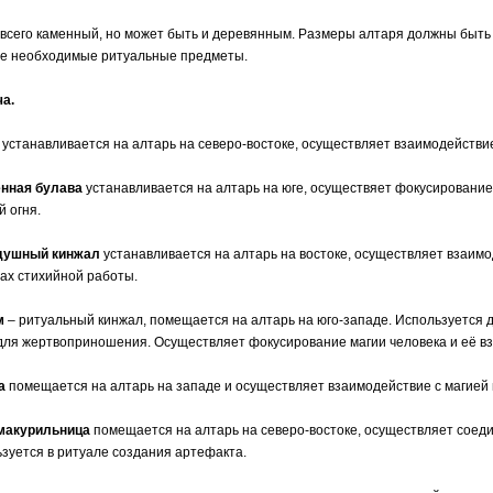
всего каменный, но может быть и деревянным. Размеры алтаря должны быть 
се необходимые ритуальные предметы.
ча.
 устанавливается на алтарь на северо-востоке, осуществляет взаимодействие
енная булава
устанавливается на алтарь на юге, осуществяет фокусирование 
й огня.
здушный кинжал
устанавливается на алтарь на востоке, осуществляет взаимо
ах стихийной работы.
м
– ритуальный кинжал, помещается на алтарь на юго-западе. Используется д
для жертвоприношения. Осуществляет фокусирование магии человека и её вз
а
помещается на алтарь на западе и осуществляет взаимодействие с магией
омакурильница
помещается на алтарь на северо-востоке, осуществляет соедин
зуется в ритуале создания артефакта.