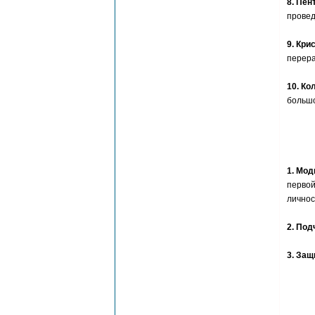
8. Пен
провед
9. Кри
перер
10. Ко
большо
1. Мод
первой
личнос
2. Под
3. Защ