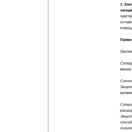
1. Зна
эмоций
чувств
остави
помощь
Приме
Окклю
Conteg
магию 
Convom
Защита
крове
Comput
расшир
Защита
способ
полить