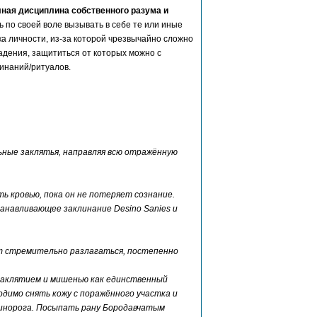
лная дисциплина собственного разума и
 по своей воле вызывать в себе те или иные
ка личности, из-за которой чрезвычайно сложно
адения, защититься от которых можно с
инаний/ритуалов.
ные заклятья, направляя всю отражённую
ь кровью, пока он не потеряет сознание.
анавливающее заклинание Desino Sanies и
ет стремительно разлагаться, постепенно
 заклятием и мишенью как единственный
одимо снять кожу с поражённого участка и
динорога. Посыпать рану Бородавчатым