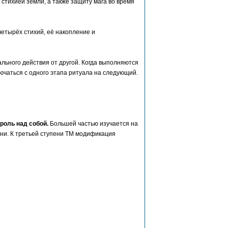
стихией земли, а также защиту мага во время
етырёх стихий, её накопление и
льного действия от другой. Когда выполняются
ючаться с одного этапа ритуала на следующий.
роль над собой.
Большей частью изучается на
ени. К третьей ступени ТМ модификация