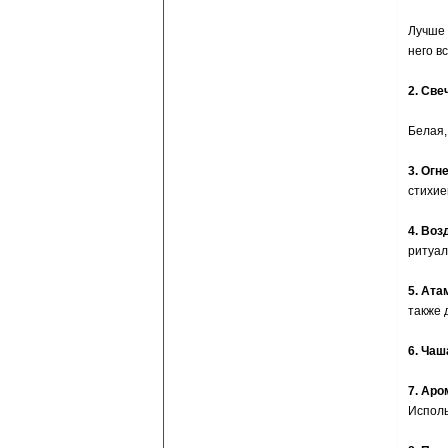
Лучше 
него в
2. Све
Белая,
3. Огн
стихие
4. Во
ритуал
5. Ата
также 
6. Чаш
7. Ар
Исполь