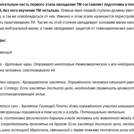
чительную часть первого этапа овладения ТМ составляет подготовка и по
, без чего изучение ТМ летально.
Темные маги первой ступени должны уметь
а, а так же освобождаться от них. Именно н этом этапе начинается перестрой
ть практикование ТИ. Так же на этой ступени овладевают основами магии нап
ю нейтральной магии, а также овладевают защитой от темномагических закл
ры:
менция
o - Щитовые чары. Отражают некоторые темномагические и все нейтраль
на человека, скастовавшего её.
eo sanguis - Кровирвотное заклятие. Поражённого человека начинает рват
: Contego. Если заклятье достигло цели, необходимо применить кровеост
восстанавливающее зелье.
resco caro - Заклятие Гниющей Плоти. Кожа поражённого участка начина
яя границы поражения в том числе и в глубь. Потенциально летально.
: постановка физического барьера в виде человека или животного между
 сосредоточить проклятье на другом. Если заклятье достигло цели, необх
 рану эссенцией Муртлапа, смешанной с двумя ложками толчёного рога е