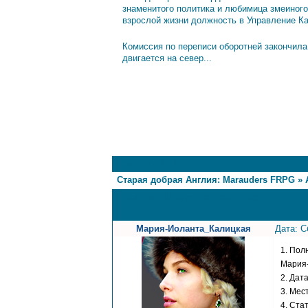
знаменитого политика и любимица змеиного
взрослой жизни должность в Управление К
Комиссия по переписи оборотней закончила
двигается на север...
1
Страница
1
из
1
Старая добрая Англия: Marauders FRPG
»
Мария-Иоланта Калицкая
Мария-Иоланта_Калицкая
Дата: С
1. Пол
Мария
2. Дат
3. Мес
4. Ста