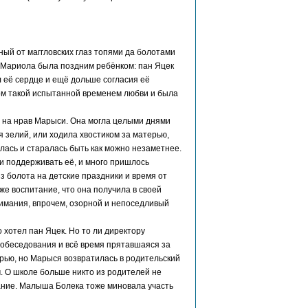
ый от маггловских глаз топями да болотами
. Мариола была поздним ребёнком: пан Яцек
 её сердце и ещё дольше согласия её
дом такой испытанной временем любви и была
е на нрав Марыси. Она могла целыми днями
я зелий, или ходила хвостиком за матерью,
ялась и старалась быть как можно незаметнее.
и поддерживать её, и много пришлось
з болота на детские праздники и время от
же воспитание, что она получила в своей
нимания, впрочем, озорной и непоседливый
о хотел пан Яцек. Но то ли директору
 собеседования и всё время прятавшаяся за
терью, но Марыся возвратилась в родительский
м. О школе больше никто из родителей не
ание. Малыша Болека тоже миновала участь