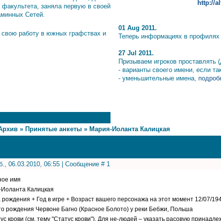
http://
 факультета, заняла первую в своей
аминных Сетей.
01 Aug 2011.
 свою работу в южных графствах и
Теперь информациях в профилях и
27 Jul 2011.
Призываем игроков проставлять (
- варианты своего имени, если т
- уменьшительные имена,
подробн
Архив
»
Принятые анкеты
»
Мария-Иоланта Калицкая
б., 06.03.2010, 06:55 | Сообщение #
1
ное имя
-Иоланта Калицкая
а рождения + Год в игре + Возраст вашего персонажа на этот момент 12/07/194
то рождения Червоне Багно (Красное Болото) у реки Бебжи, Польша
тус крови (см. тему "Статус крови"). Для не-людей – указать расовую принад