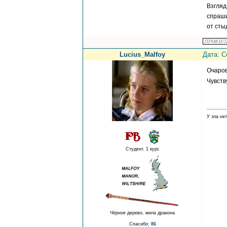
Взгляд
спраши
от сты
Lucius_Malfoy
Дата: С
Очаров
Чувств
У зла не
Студент. 1 курс
Чёрное дерево, жила дракона
Спасибо:
86