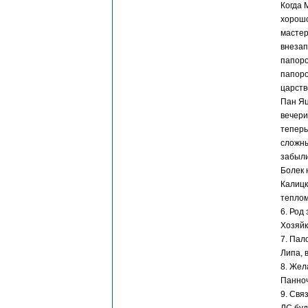
Когда 
хорошо
мастер
внезап
папоро
папоро
царств
Пан Яц
вечери
теперь
сложны
забыли
Болек 
Калицк
теплом
6. Род
Хозяйк
7. Пал
Липа, 
8. Жел
Панно
9. Связ