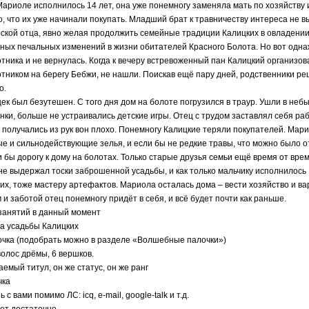
Мариоле исполнилось 14 лет, она уже понемногу заменяла мать по хозяйству
, что их уже начинали покупать. Младший брат к травничеству интереса не в
ской отца, явно желая продолжить семейные традиции Калицких в овладении
ных печальных изменений в жизни обитателей Красного Болота. Но вот одна
тника и не вернулась. Когда к вечеру встревоженный пан Калицкий организова
тником на берегу Бебжи, не нашли. Поискав ещё пару дней, родственники ре
о.
ек был безутешен. С того дня дом на болоте погрузился в траур. Ушли в не
нки, больше не устраивались детские игры. Отец с трудом заставлял себя ра
 получались из рук вон плохо. Понемногу Калицкие теряли покупателей. Мари
е и сильнодействующие зелья, и если бы не редкие травы, что можно было о
 бы дорогу к дому на болотах. Только старые друзья семьи ещё время от вре
не выдержал тоски заброшенной усадьбы, и как только мальчику исполнилось 1
их, тоже мастеру артефактов. Мариола осталась дома – вести хозяйство и вар
 и заботой отец понемногу придёт в себя, и всё будет почти как раньше.
 занятий в данный момент
а усадьбы Калицких
очка (подобрать можно в разделе «Волшебные палочки»)
волос дрёмы, 6 вершков.
аемый титул, он же статус, он же ранг
чка
ь с вами помимо ЛС: icq, e-mail, google-talk и т.д.