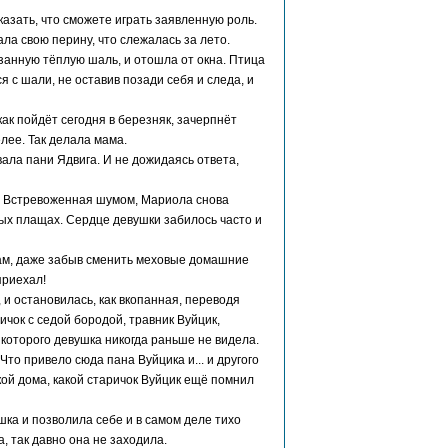
азать, что сможете играть заявленную роль.
ала свою перину, что слежалась за лето.
занную тёплую шаль, и отошла от окна. Птица
 с шали, не оставив позади себя и следа, и
как пойдёт сегодня в березняк, зачерпнёт
елее. Так делала мама.
ала пани Ядвига. И не дожидаясь ответа,
и. Встревоженная шумом, Мариола снова
лых плащах. Сердце девушки забилось часто и
ькам, даже забыв сменить меховые домашние
приехал!
и остановилась, как вкопанная, переводя
ричок с седой бородой, травник Вуйцик,
 которого девушка никогда раньше не видела.
то привело сюда пана Вуйцика и... и другого
ой дома, какой старичок Вуйцик ещё помнил
шка и позволила себе и в самом деле тихо
, так давно она не заходила.