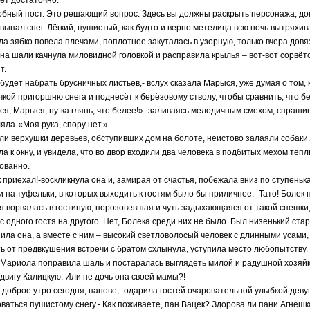
ет достаточно.
обный пост. Это решающий вопрос. Здесь вы должны раскрыть персонажа, док
выпал снег. Лёгкий, пушистый, как будто и верно метелица всю ночь вытряхив
а зябко повела плечами, поплотнее закуталась в узорную, только вчера довя
на шали качнула миловидной головкой и расправила крылья – вот-вот сорвётся
т.
 будет набрать брусничных листьев,- вслух сказала Марыся, уже думая о том, 
чкой пригоршню снега и поднесёт к берёзовому стволу, чтобы сравнить, что б
я, Марыся, ну-ка глянь, что белее!»- заливаясь мелодичным смехом, спрашив
яла-«Моя рука, спору нет.»
ли верхушки деревьев, обступивших дом на болоте, неистово залаяли собак
а к окну, и увидела, что во двор входили два человека в подбитых мехом тёп
ованно.
к приехал!-воскликнула она и, замирая от счастья, побежала вниз по ступен
и на туфельки, в которых выходить к гостям было бы приличнее.- Тато! Болек 
 ворвалась в гостиную, порозовевшая и чуть задыхающаяся от такой спешки, 
 с одного гостя на другого. Нет, Болека среди них не было. Был низенький ста
ила она, а вместе с ним – высокий светловолосый человек с длинными усами,
ь от предвкушения встречи с братом схлынула, уступила место любопытству. Ч
 Мариола поправила шаль и постаралась выглядеть милой и радушной хозяйк
двигу Калицкую. Или не дочь она своей мамы?!
е доброе утро сегодня, панове,- одарила гостей очаровательной улыбкой деву
ваться пушистому снегу.- Как поживаете, пан Вацек? Здорова ли пани Агнешка