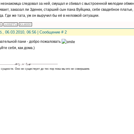
 незнакомца следовал за ней, смущал и сбивал с выстроенной мелодии обме
вает, заказал ли Зденек, старший сын пана Вуйцика, себе свадебное платье, 
да. Где же тата, уж он выручил бы её в неловкой ситуации.
б., 06.03.2010, 06:56 | Сообщение #
2
ательной пани - добро пожаловать
уйте себя, как дома.)
т сущности. Оно не существует до тех пор пока мы его не совершаем.