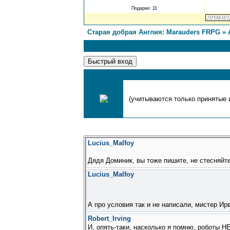
Подарки:
11
Старая добрая Англия: Marauders FRPG
»
1
Страница
1
из
1
Сегодня, 06.08.2026, форум посетили
(учитываются только принятые и