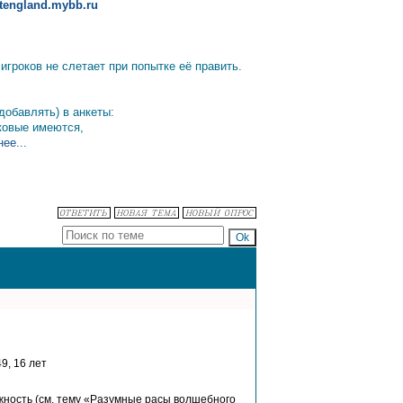
altengland.mybb.ru
гроков не слетает при попытке её править.
добавлять) в анкеты:
аковые имеются,
ее...
9, 16 лет
лежность (см. тему «Разумные расы волшебного