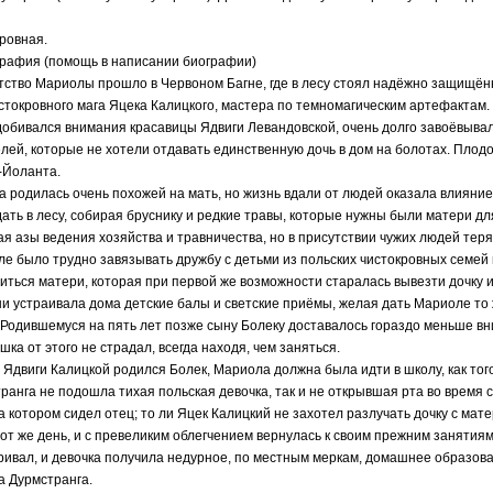
ровная.
графия (помощь в написании биографии)
тство Мариолы прошло в Червоном Багне, где в лесу стоял надёжно защищённ
стокровного мага Яцека Калицкого, мастера по темномагическим артефактам
добивался внимания красавицы Ядвиги Левандовской, очень долго завоёвывал
лей, которые не хотели отдавать единственную дочь в дом на болотах. Пло
-Йоланта.
а родилась очень похожей на мать, но жизнь вдали от людей оказала влияни
ать в лесу, собирая бруснику и редкие травы, которые нужны были матери дл
ая азы ведения хозяйства и травничества, но в присутствии чужих людей тер
е было трудно завязывать дружбу с детьми из польских чистокровных семей 
иться матери, которая при первой же возможности старалась вывезти дочку и
и устраивала дома детские балы и светские приёмы, желая дать Мариоле то 
 Родившемуся на пять лет позже сыну Болеку доставалось гораздо меньше в
шка от этого не страдал, всегда находя, чем заняться.
у Ядвиги Калицкой родился Болек, Мариола должна была идти в школу, как тог
ранга не подошла тихая польская девочка, так и не открывшая рта во время
на котором сидел отец; то ли Яцек Калицкий не захотел разлучать дочку с ма
тот же день, и с превеликим облегчением вернулась к своим прежним занятия
ривал, и девочка получила недурное, по местным меркам, домашнее образов
а Дурмстранга.