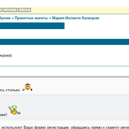
Архив
»
Принятые анкеты
»
Мария-Иоланта Калицкая
гроки):