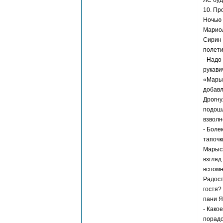
ЛС буд
10. Пр
Ночью 
Мариол
Сирин 
полети
- Надо
рукави
«Марыс
добавл
Дрогну
подошл
взволн
- Боле
тапочк
Марыся
взгляд
вспомн
Радост
гостя?
пани Я
- Како
порадо