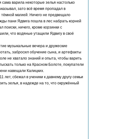
 и сама варила некоторые зелья настолько
ыказывал, зато всё время пропадал в
 тёмной магией. Ничего не предвещало
жды пани Ядвига пошла в лес набрать корней
л поиски, ничего, кроме корзинки с
шили, что водяные утащили Ядвигу в своё
бытие музыкальные вечера и дружеские
ботать, забросил обучение сына, и артефакты
оле не хватало знаний и опыта, чтобы варить
тыскать только на Красном Болоте, покупатели
мени навещали Калицких.
1 лет, сбежал в ученики к давнему другу семьи
ить зелья, в надежде на то, что окружённый