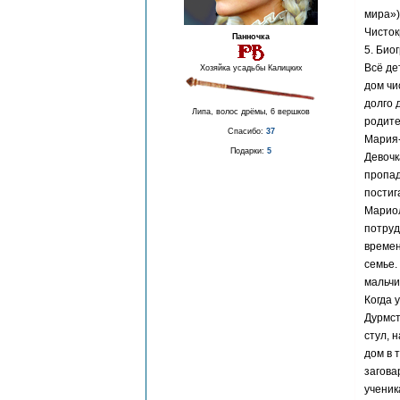
мира»)
Чисток
Панночка
5. Био
Всё де
Хозяйка усадьбы Калицких
дом чи
долго 
Липа, волос дрёмы, 6 вершков
родите
Спасибо:
37
Мария
Подарки:
5
Девочк
пропад
постиг
Мариол
потруд
времен
семье.
мальчи
Когда 
Дурмст
стул, 
дом в 
загова
ученик