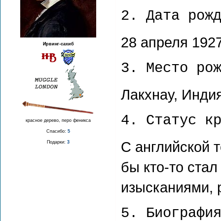
2. Дата рож
28 апреля 1927 
Ирвинг-сахиб
3. Место ро
Лакхнау, Инди
4. Статус к
красное дерево, перо феникса
Спасибо:
5
С английской т
Подарки:
3
бы кто-то ста
изысканиями, 
5. Биографи