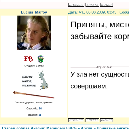
Lucius_Malfoy
Дата: Чт., 06.08.2009, 03:45 | Со
Приняты, мист
забывайте корм
Студент. 1 курс
У зла нет сущност
совершаем.
Чёрное дерево, жила дракона
Спасибо:
86
Подарки:
11
Старая добрая Англия: Marauders FRPG
»
Архив
»
Принятые анкет