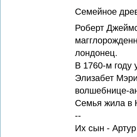
Семейное древ
Роберт Джеймс 
магглорожденн
лондонец.
В 1760-м году 
Элизабет Мэриа
волшебнице-ан
Семья жила в 
--
Их сын - Артур