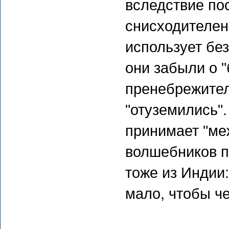
вследствие по
снисходителен 
использует без
они забыли о "
пренебрежител
"отуземились".
принимает "ме
волшебников по
тоже из Индии
мало, чтобы че