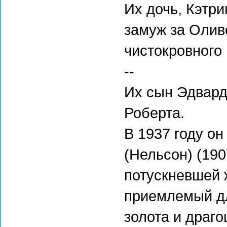
Их дочь, Кэтри
замуж за Оливе
чистокровного 
--
Их сын Эдвард
Роберта.
В 1937 году он
(Нельсон) (190
потускневшей 
приемлемый дл
золота и драго