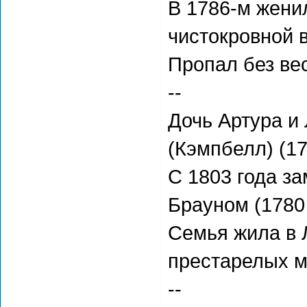
В 1786-м жени
чистокровной в
Пропал без вес
--
Дочь Артура и
(Кэмпбелл) (17
С 1803 года з
Брауном (1780 
Семья жила в Л
престарелых м
--