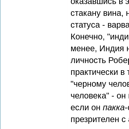
оказавшись в э
стакану вина, 
статуса - варв
Конечно, "инди
менее, Индия
личность Робе
практически в 
"черному челов
человека" - он
если он
пакка
-
презрителен с 