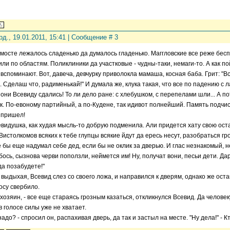
рд., 19.01.2011, 15:41 | Сообщение #
3
мосте лежалось сладенько да думалось гладенько. Маггловские все реже бес
или по областям. Поликлиники да участковые - чудны-таки, немаги-то. А как пой
 вспоминают. Вот, давеча, девчурку приволокла мамаша, косная баба. Грит: "
.. Сделаш что, радименькай!" И думала же, клука такая, что все по падению с л
 они Всевиду сдались! То ли дело ране: с хлебушком, с перепелами шли... А по
к. По-евоному партийный, а по-Кудене, так идивот полнейший. Память подчис
 пришел!
евидушка, как худая мысль-то добрую подменила. Али придется хату свою ост
 Вистолкомов всяких к тебе глупцы всякие йдут да ересь несут, разобраться гр
 бы еще надумал себе дед, если бы не оклик за дверью. И глас незнакомый, 
ебось, сызнова черви поползли, неймется им! Ну, получат вони, песьи дети. Дар
да позабудете!"
выдыхая, Всевид слез со своего ложа, и направился к дверям, однако же оста
носу свербило.
 хозяин, - все еще стараясь грозным казаться, откликнулся Всевид. Да челове
 в голосе силы уже не хватает.
 надо? - спросил он, распахивая дверь, да так и застыл на месте. "Ну дела!" -