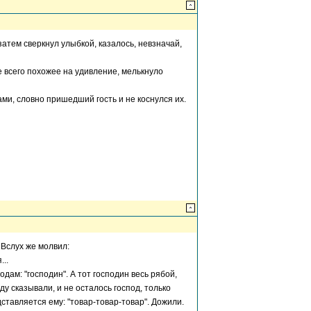
атем сверкнул улыбкой, казалось, невзначай,
ее всего похожее на удивление, мелькнуло
ами, словно пришедший гость и не коснулся их.
. Вслух же молвил:
..
одам: "господин". А тот господин весь рябой,
иду сказывали, и не осталось господ, только
едставляется ему: "товар-товар-товар". Дожили.