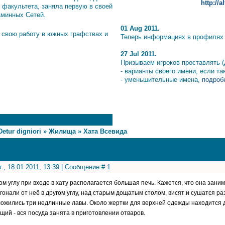
http://
 факультета, заняла первую в своей
аминных Сетей.
01 Aug 2011.
 свою работу в южных графствах и
Теперь информациях в профилях и
27 Jul 2011.
Призываем игроков проставлять (
- варианты своего имени, если т
- уменьшительные имена,
подробн
Detur digniori
»
Жилища
»
Хата Всевида
т., 18.01.2011, 13:39 | Сообщение #
1
ом углу при входе в хату располагается большая печь. Кажется, что она зани
гонали от неё в другом углу, над старым дощатым столом, висят и сушатся раз
ожились три недлинные лавы. Около жертки для верхней одежды находится д
щий - вся посуда занята в приготовлении отваров.