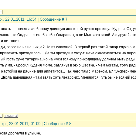
б., 22.01.2011, 16:34 | Сообщение #
7
, знать... - почесывая бороду длинную иссохшей рукою протянул Куденя. Ох, 
ляшка, то Ондрашек его был бы Ондрашек, а не Мытысек какой. А с другой ст
 и не тянет.
поди, вовсе не из наших, а? Не из славяней. В первой раз такой говор слухаю, а
привечать приходилось... Да ты проходи в хату-т, неча околачиваться на поро
ый гость хуже татарина, но на Руси всякому приходящему должны быть рады.
сть у мя, - бросил Куденя Фоме, заглянув в окно шестка. - Чем богаты, тому р
е настойки на рябине для аппетитов... Так, чего там с Мареком, а? "Эксперим
- Школа давнишняя - там взять хоть лекарских. Меняются чуть бы не всякий го
скр., 23.01.2011, 01:09 | Сообщение #
8
нова дрогнули в улыбке.