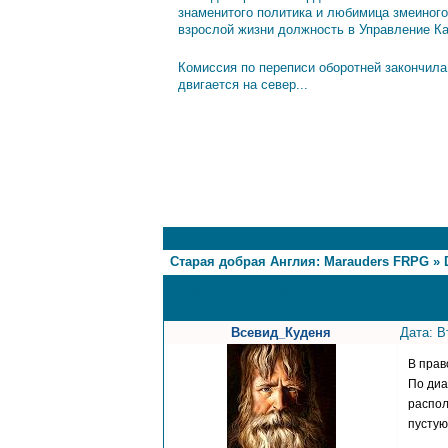
знаменитого политика и любимица змеиного
взрослой жизни должность в Управление К
Комиссия по переписи оборотней закончила
двигается на север...
1
Страница
1
из
1
Старая добрая Англия: Marauders FRPG
»
Хата Всевида
Всевид_Куденя
Дата: В
В прав
По диа
распол
пустую