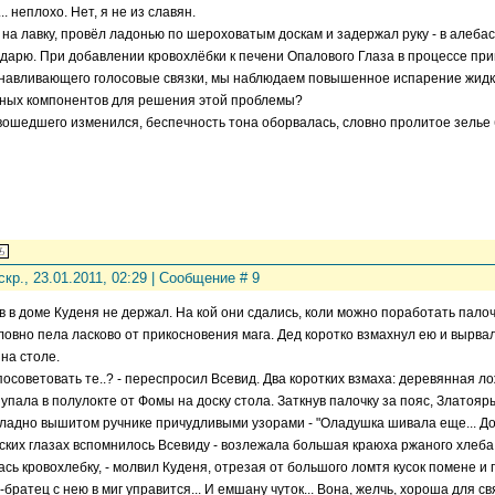
.. неплохо. Нет, я не из славян.
 на лавку, провёл ладонью по шероховатым доскам и задержал руку - в алеба
одарю. При добавлении кровохлёбки к печени Опалового Глаза в процессе пр
навливающего голосовые связки, мы наблюдаем повышенное испарение жидко
ных компонентов для решения этой проблемы?
вошедшего изменился, беспечность тона оборвалась, словно пролитое зелье 
скр., 23.01.2011, 02:29 | Сообщение #
9
в в доме Куденя не держал. На кой они сдались, коли можно поработать пало
словно пела ласково от прикосновения мага. Дед коротко взмахнул ею и вырвал
 на столе.
 посоветовать те..? - переспросил Всевид. Два коротких взмаха: деревянная л
 упала в полулокте от Фомы на доску стола. Заткнув палочку за пояс, Златоя
ладно вышитом ручнике причудливыми узорами - "Оладушка шивала еще... Добр
ских глазах вспомнилось Всевиду - возлежала большая краюха ржаного хлеба
лась кровохлебку, - молвил Куденя, отрезая от большого ломтя кусок помене и п
-братец с нею в миг управится... И емшану чуток... Вона, желчь, хороша для свя