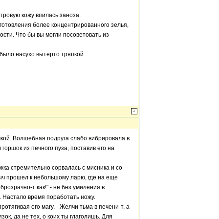
стровую кожу впилась заноза.
иготовления более концентрированного зелья,
сти. Что бы вы могли посоветовать из
было насухо вытерто тряпкой.
чкой. Волшебная подруга слабо вибрировала в
 горшок из печного пуза, поставив его на
ожка стремительно сорвалась с мисника и со
рыч прошел к небольшому ларю, где на еще
озрачно-т как!" - не без умиления в
. Настало время поработать ножу.
ротягивая его магу. - Желчи тьма в печени-т, а
зок, да не тех, о коих ты глаголишь. Для