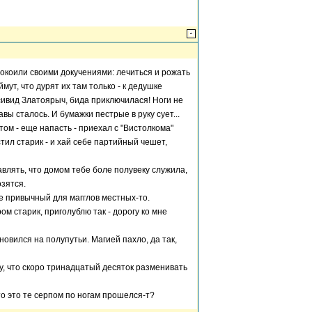
покоили своими докучениями: лечиться и рожать
мут, что дурят их там только - к дедушке
Всивид Златоярыч, бида приключилася! Ноги не
авы сталось. И бумажки пестрые в руку сует...
том - еще напасть - приехал с "Вистолкома"
тил старик - и хай себе партийный чешет,
авлять, что домом тебе боле полувеку служила,
озятся.
не привычный для магглов местных-то.
ом старик, приголублю так - дорогу ко мне
новился на полупутьи. Магией пахло, да так,
ку, что скоро тринадцатый десяток разменивать
 Кто это те серпом по ногам прошелся-т?