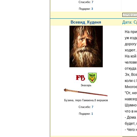
Спасибо:
7
Подарки:
3
Всевид_Куденя
Дата: С
На при
уж езд
дорогу
ходют.
На кой
челове
откуда
Эх, Вс
коли с
Знахарь
Многое
"От, н
навсег
Бузина, перо Гамаюна,6 вершков
Шумно 
Спасибо:
7
что в 
Подарки:
1
- Дома
будет,
- Чего