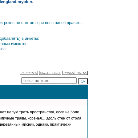
altengland.mybb.ru
гроков не слетает при попытке её править.
добавлять) в анкеты:
аковые имеются,
ее...
мает целую треть пространства, если не боле.
личные травы, коренья... Вдоль стен от стола
еревянный мисник, однако, практически