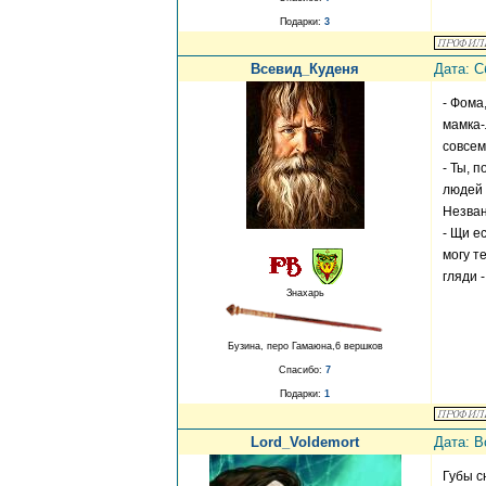
Подарки:
3
Всевид_Куденя
Дата: С
- Фома
мамка-
совсем
- Ты, 
людей 
Незван
- Щи е
могу т
гляди 
Знахарь
Бузина, перо Гамаюна,6 вершков
Спасибо:
7
Подарки:
1
Lord_Voldemort
Дата: В
Губы с