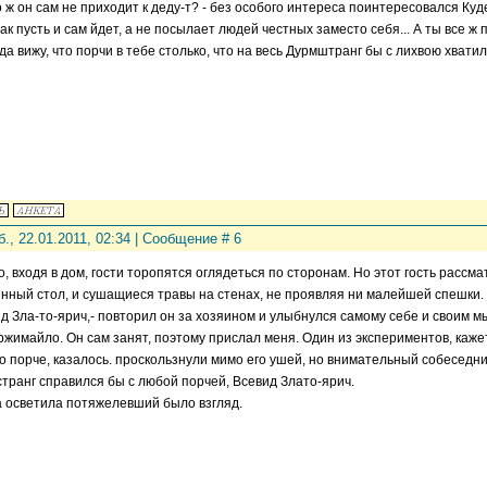
го ж он сам не приходит к деду-т? - без особого интереса поинтересовался Куд
 так пусть и сам йдет, а не посылает людей честных заместо себя... А ты все 
 да вижу, что порчи в тебе столько, что на весь Дурмштранг бы с лихвою хватило
б., 22.01.2011, 02:34 | Сообщение #
6
, входя в дом, гости торопятся оглядеться по сторонам. Но этот гость рассм
нный стол, и сушащиеся травы на стенах, не проявляя ни малейшей спешки.
ид Зла-то-ярич,- повторил он за хозяином и улыбнулся самому себе и своим мы
ржимайло. Он сам занят, поэтому прислал меня. Один из экспериментов, кажет
о порче, казалось. проскользнули мимо его ушей, но внимательный собеседни
странг справился бы с любой порчей, Всевид Злато-ярич.
 осветила потяжелевший было взгляд.