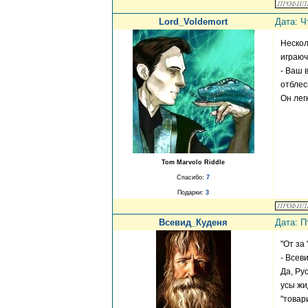
Lord_Voldemort
Дата: Ч
Нескол
играюч
- Ваш 
отблес
Он лег
Tom Marvolo Riddle
Спасибо:
7
Подарки:
3
Всевид_Куденя
Дата: П
"От за
- Всев
Да, Ру
усы жи
"товар