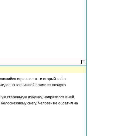
вавшийся скрип снега - и старый клёст
ожиданно возникшей прямо из воздуха
ую старенькую избушку, направился к ней.
 белоснежному снегу. Человек не обратил на