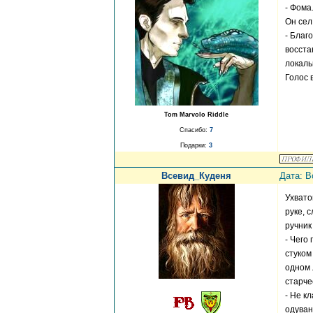
- Фома.
Он сел
- Благ
восста
локаль
Голос 
Tom Marvolo Riddle
Спасибо:
7
Подарки:
3
Всевид_Куденя
Дата: В
Ухвато
руке, 
ручник
- Чего
стуком
одном 
старче
- Не к
одуван