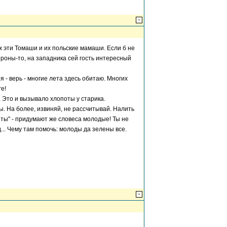
уж эти Томаши и их польские мамаши. Если б не
ороны-то, на западника сей гость интересный
 я - верь - многие лета здесь обитаю. Многих
ге!
 Это и вызывало хлопоты у старика.
ады. На более, извиняй, не рассчитывай. Налить
енты" - придумают же словеса молодые! Ты не
д... Чему там помочь: молоды да зелены все.