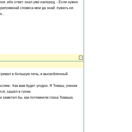
еня, ибо ответ знал уже наперед. - Если нужно
ж припоминай словеса мои да знай: пужать не
...
атривал и большую печь, и выскобленный
слям.- Как вам будет угодно. Я Томаш, ученик
ся, зашёл в тупик.
к заметил бы, как потемнели глаза Томаша.