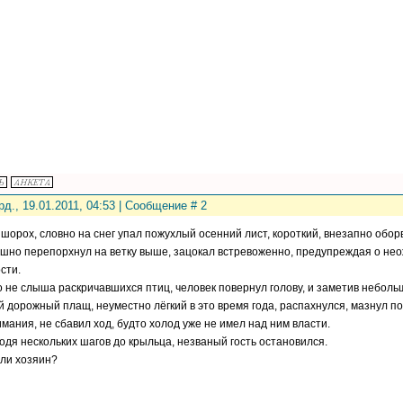
рд., 19.01.2011, 04:53 | Сообщение #
2
 шорох, словно на снег упал пожухлый осенний лист, короткий, внезапно обор
шно перепорхнул на ветку выше, зацокал встревоженно, предупреждая о не
сти.
 не слыша раскричавшихся птиц, человек повернул голову, и заметив небольш
 дорожный плащ, неуместно лёгкий в это время года, распахнулся, мазнул по
имания, не сбавил ход, будто холод уже не имел над ним власти.
одя нескольких шагов до крыльца, незваный гость остановился.
 ли хозяин?