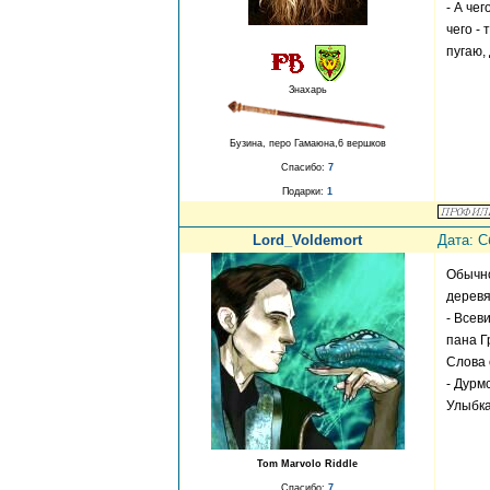
- А че
чего -
пугаю,
Знахарь
Бузина, перо Гамаюна,6 вершков
Спасибо:
7
Подарки:
1
Lord_Voldemort
Дата: С
Обычно
деревя
- Всев
пана Г
Слова 
- Дурм
Улыбка
Tom Marvolo Riddle
Спасибо:
7