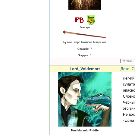
Знахарь
Бузина, перо Гамаюна,6 вершков
Спасибо:
7
Подарки:
1
Lord_Voldemort
Дата: С
Лёгкий
сумато
опасно
Словно
Чёрный
это вн
Не дох
- Дома
Tom Marvolo Riddle