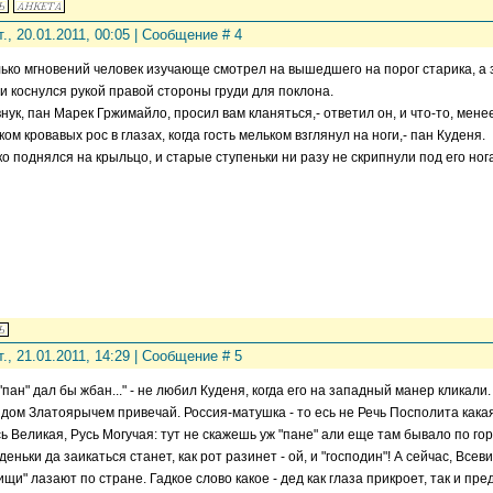
т., 20.01.2011, 00:05 | Сообщение #
4
ько мгновений человек изучающе смотрел на вышедшего на порог старика, а з
и коснулся рукой правой стороны груди для поклона.
внук, пан Марек Гржимайло, просил вам кланяться,- ответил он, и что-то, мен
ком кровавых рос в глазах, когда гость мельком взглянул на ноги,- пан Куденя.
ко поднялся на крыльцо, и старые ступеньки ни разу не скрипнули под его ног
т., 21.01.2011, 14:29 | Сообщение #
5
 "пан" дал бы жбан..." - не любил Куденя, когда его на западный манер кликали
идом Златоярычем привечай. Россия-матушка - то есь не Речь Посполита какая.
сь Великая, Русь Могучая: тут не скажешь уж "пане" али еще там бывало по гор
деньки да заикаться станет, как рот разинет - ой, и "господин"! А сейчас, Всев
ищи" лазают по стране. Гадкое слово какое - дед как глаза прикроет, так и пр