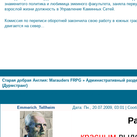
знаменитого политика и любимица змеиного факультета, заняла перв
взрослой жизни должность в Управление Каминных Сетей.
Комиссия по переписи оборотней закончила свою работу в южных гра
двигается на север...
1
Страница
1
из
1
Старая добрая Англия: Marauders FRPG
»
Административный разд
(Дурмстранг)
Режим дня и расписание уроков (Дурмстранг)
Emmerich_Tellheim
Дата: Пн., 20.07.2009, 03:01 | Со
Р
-
красным
выде