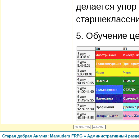
делается упор 
старшеклассни
5. Обучение ц
Старая добрая Англия: Marauders FRPG
»
Административный разд