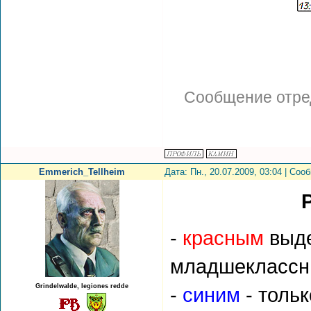
Сообщение отре
Emmerich_Tellheim
Дата: Пн., 20.07.2009, 03:04 | Со
-
красным
выде
младшеклассн
Grindelwalde, legiones redde
-
синим
- толь