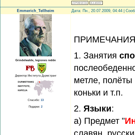
Emmerich_Tellheim
Дата: Пн., 20.07.2009, 04:44 | Со
ПРИМЕЧАНИ
1. Занятия
сп
Grindelwalde, legiones redde
послеобеденно
Директор Института Дурмстранг
метле, полёты 
коньки и т.п.
Спасибо:
13
2.
Языки
:
Подарки:
2
а) Предмет "
И
славян, русски