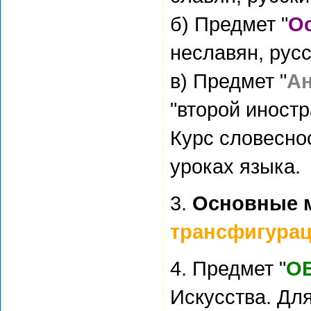
б) Предмет "
О
неславян, русс
в) Предмет "
Ан
"второй иностр
Курс словеснос
уроках языка.
3.
Основные 
трансфигура
4. Предмет "
О
Искусства. Дл