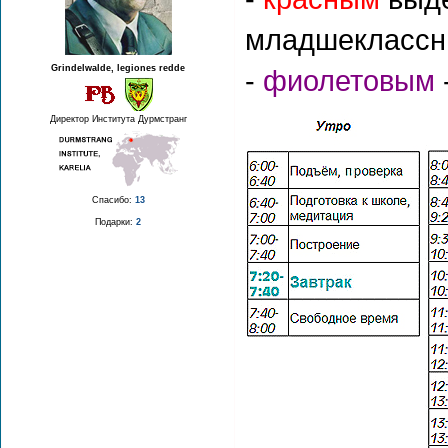
младшеклассн
Grindelwalde, legiones redde
-
фиолетовым
Директор Института Дурмстранг
Спасибо:
13
Подарки:
2