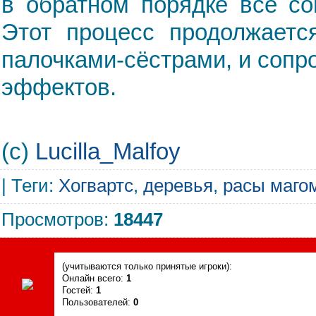
в обратном порядке все со
Этот процесс продолжаетс
палочками-сёстрами, и соп
эффектов.
(c)
Lucilla_Malfoy
|
Теги
:
Хогвартс
,
деревья
,
расы маго
Просмотров
:
18447
Сегодня, 07.08.2026, форум посетили
(учитываются только принятые игроки):
Онлайн всего:
1
Гостей:
1
Пользователей:
0