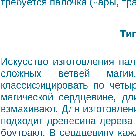
требуется палочка (чары, т
Ти
Искусство изготовления па
сложных ветвей маги
классифицировать по четыр
магической сердцевине, дл
взмахивают. Для изготовле
подходит древесина дерева,
боутракл
. В сердцевину ка