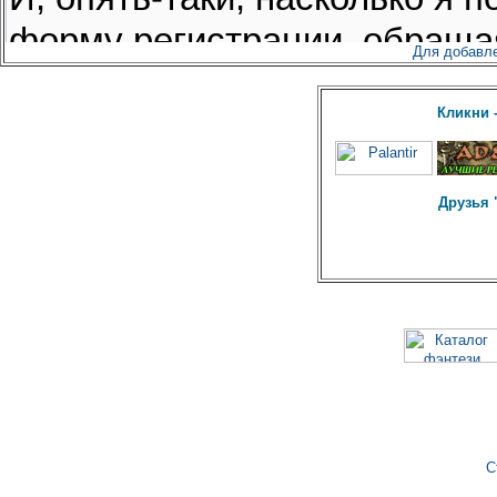
персонажей"
и появился
"F.A.Q.
или Куда я попал и что теперь"
Для добавл
12 Dec 2009.
У форума появилась
новогодняя одёжка. С
Кликни 
наступающим нас, друзья!
08 Oct 09.
На форум добавлена статья
"Маги и религия"
Друзья 
23 Sep 09.
За последние две недели на
форуме открылась тема
"Игровые вакансии"
, а также
появились статьи:
-
"Обзор поколения: персонажи
канона"
, где перечислены
возрасты на 1965 год всех
известных персонажей канона;
-
"Эволюция магии"
, где
рассказывается о разделении
магии на тёмную, светлую и
нейтральную;
С
-
"Преподаватели: инструкции и