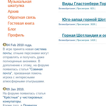
Музыкальная
Виды Гластонбери-То
шкатулка
Великобритания
| Просмотров: 923 |
Архив
Обратная связь
Юго-запад горной Шо
Гостевая книга
Великобритания
| Просмотров: 3026 |
Блог
Профиль
Горная Шотландия и о
Великобритания
| Просмотров: 1418 |
04 Feb 2010 года.
В игре принята новая
система
почты
; отныне персонажи могут
отправлять и получать даже
полноценные анонимки. В
дополнение к этому, на форуме
появилась статья
"Совиная
почта"
, призванная помочь
игрока с интересными
атмосферными отыгрышами.
09 Jan 2010.
На форуме появилась статья
"Крёстные" у чистокровных:
конкупаторы
.
Кроме того, в
Правилах