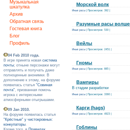
Музыкальная
Морской волк
шкатулка
Иные расы
| Просмотров: 392 |
Архив
Обратная связь
Разумные расы волше
Гостевая книга
Иные расы
| Просмотров: 530 |
Блог
Профиль
Вейлы
Иные расы
| Просмотров: 2451 |
04 Feb 2010 года.
В игре принята новая
система
Гномы
почты
; отныне персонажи могут
Иные расы
| Просмотров: 885 |
отправлять и получать даже
полноценные анонимки. В
дополнение к этому, на форуме
Вампиры
появилась статья
"Совиная
В стадии разработки
почта"
, призванная помочь
игрока с интересными
Иные расы
| Просмотров: 3360 |
атмосферными отыгрышами.
Карги (hags)
09 Jan 2010.
На форуме появилась статья
Иные расы
| Просмотров: 4923 |
"Крёстные" у чистокровных:
конкупаторы
.
Гоблины
Кроме того, в
Правилах