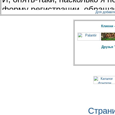
персонажей"
и появился
"F.A.Q.
или Куда я попал и что теперь"
Для добавл
12 Dec 2009.
У форума появилась
новогодняя одёжка. С
Кликни 
наступающим нас, друзья!
08 Oct 09.
На форум добавлена статья
"Маги и религия"
Друзья 
23 Sep 09.
За последние две недели на
форуме открылась тема
"Игровые вакансии"
, а также
появились статьи:
-
"Обзор поколения: персонажи
канона"
, где перечислены
возрасты на 1965 год всех
известных персонажей канона;
-
"Эволюция магии"
, где
рассказывается о разделении
магии на тёмную, светлую и
нейтральную;
Страни
-
"Преподаватели: инструкции и